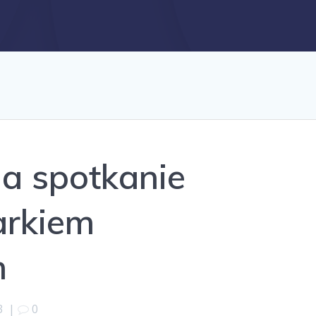
a spotkanie
arkiem
m
3
|
0