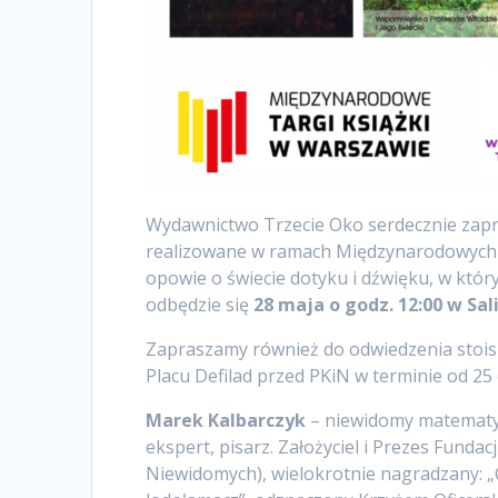
Wydawnictwo Trzecie Oko serdecznie zapr
realizowane w ramach Międzynarodowych 
opowie o świecie dotyku i dźwięku, w który
odbędzie się
28 maja o godz. 12:00 w Sali
Zapraszamy również do odwiedzenia stoi
Placu Defilad przed PKiN w terminie od 25
Marek Kalbarczyk
– niewidomy matematyk
ekspert, pisarz. Założyciel i Prezes Funda
Niewidomych), wielokrotnie nagradzany: „