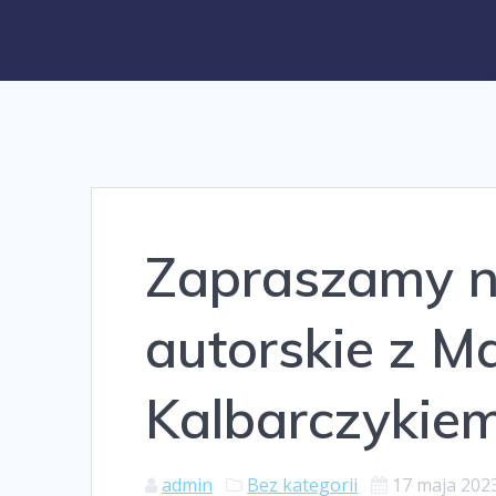
Zapraszamy n
autorskie z M
Kalbarczykie
admin
Bez kategorii
17 maja 202