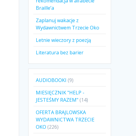
rekomendacja w alfabecie
Braille’a
Zaplanuj wakacje z
Wydawnictwem Trzecie Oko
Letnie wieczory z poezją
Literatura bez barier
9
AUDIOBOOKI
9
produktów
MIESIĘCZNIK "HELP -
14
JESTEŚMY RAZEM"
14
produktów
OFERTA BRAJLOWSKA
WYDAWNICTWA TRZECIE
226
OKO
226
produktów