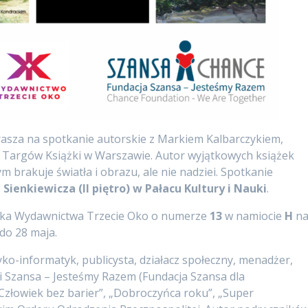
asza na spotkanie autorskie z Markiem Kalbarczykiem,
Targów Książki w Warszawie. Autor wyjątkowych książek
m brakuje światła i obrazu, ale nie nadziei. Spotkanie
 Sienkiewicza (II piętro) w Pałacu Kultury i Nauki
.
ska Wydawnictwa Trzecie Oko o numerze
13
w namiocie
H
n
 do 28 maja.
o-informatyk, publicysta, działacz społeczny, menadżer,
cji Szansa – Jesteśmy Razem (Fundacja Szansa dla
Człowiek bez barier”, „Dobroczyńca roku”, „Super