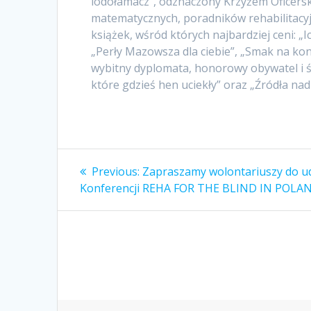
lodołamacz”, odznaczony Krzyżem Oficers
matematycznych, poradników rehabilitacyjn
książek, wśród których najbardziej ceni: 
„Perły Mazowsza dla ciebie”, „Smak na kon
wybitny dyplomata, honorowy obywatel i św
które gdzieś hen uciekły” oraz „Źródła nadz
Nawigacja
Previous
Previous:
Zapraszamy wolontariuszy do ud
post:
wpisu
Konferencji REHA FOR THE BLIND IN POLA