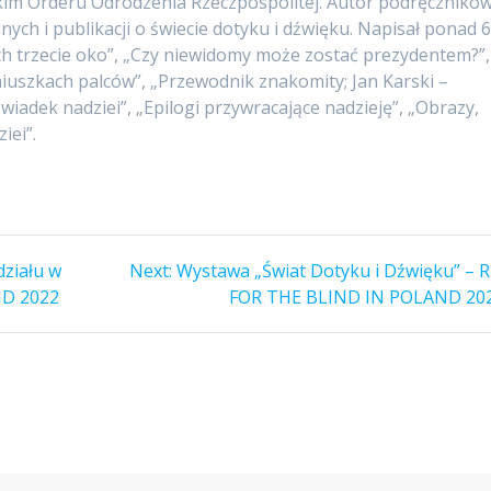
kim Orderu Odrodzenia Rzeczpospolitej. Autor podręcznikó
ych i publikacji o świecie dotyku i dźwięku. Napisał ponad 
„Ich trzecie oko”, „Czy niewidomy może zostać prezydentem?”,
iuszkach palców”, „Przewodnik znakomity; Jan Karski –
iadek nadziei”, „Epilogi przywracające nadzieję”, „Obrazy,
iei”.
Next
ziału w
Next:
Wystawa „Świat Dotyku i Dźwięku” – 
post:
ND 2022
FOR THE BLIND IN POLAND 20