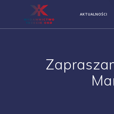
Skip
to
AKTUALNOŚCI
content
Zapraszam
Ma