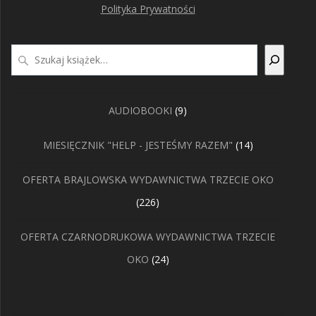
Polityka Prywatności
Szukaj
9
AUDIOBOOKI
9
produktów
14
MIESIĘCZNIK "HELP - JESTEŚMY RAZEM"
14
produktów
OFERTA BRAJLOWSKA WYDAWNICTWA TRZECIE OKO
226
226
produktów
OFERTA CZARNODRUKOWA WYDAWNICTWA TRZECIE
24
OKO
24
produkty