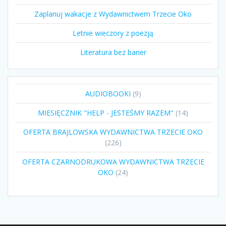
Zaplanuj wakacje z Wydawnictwem Trzecie Oko
Letnie wieczory z poezją
Literatura bez barier
9
AUDIOBOOKI
9
produktów
14
MIESIĘCZNIK "HELP - JESTEŚMY RAZEM"
14
produktów
OFERTA BRAJLOWSKA WYDAWNICTWA TRZECIE OKO
226
226
produktów
OFERTA CZARNODRUKOWA WYDAWNICTWA TRZECIE
24
OKO
24
produkty