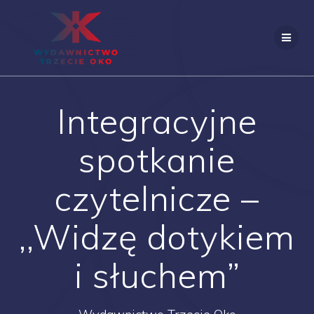
Skip
to
content
Integracyjne
spotkanie
czytelnicze –
,,Widzę dotykiem
i słuchem”