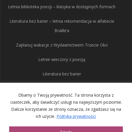
Letnia biblioteka poezji – klasyka w dostępnych formach
Literatura bez barier – letnia rekomendacja w alfabecie
Braille’a
Zaplanuj wakacje z Wydawnictwem Trzecie Oko
Letnie wieczory z poezją
Literatura bez barier
Dbamy o Twoją prywatność. Ta strona korzysta z
Wydawnictwo Trzecie
ciasteczek, aby świadczyć usługi na najwyższym poziomie.
Dalsze korzystanie ze strony oznacza, że zgadzasz się na
Oko
ich użycie.
Polityka prywatności
© 2026 Wydawnictwo Trzecie Oko. Built using WordPress and