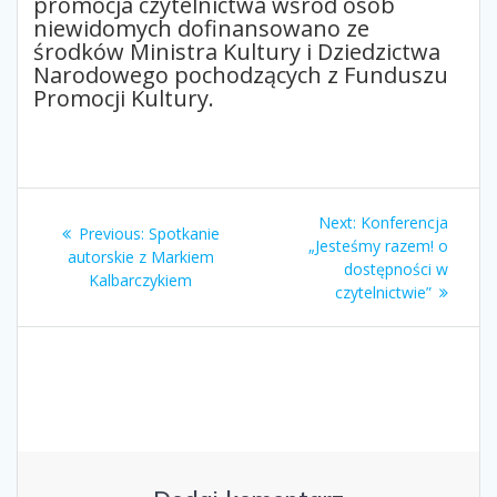
promocja czytelnictwa wśród osób
niewidomych dofinansowano ze
środków Ministra Kultury i Dziedzictwa
Narodowego pochodzących z Funduszu
Promocji Kultury.
Nawigacja
Next
Next:
Konferencja
Previous
Previous:
Spotkanie
wpisu
post:
„Jesteśmy razem! o
post:
autorskie z Markiem
dostępności w
Kalbarczykiem
czytelnictwie”