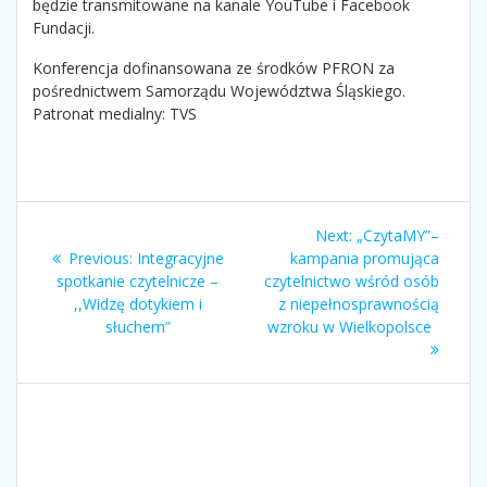
będzie transmitowane na kanale YouTube i Facebook
Fundacji.
Konferencja dofinansowana ze środków PFRON za
pośrednictwem Samorządu Województwa Śląskiego.
Patronat medialny: TVS
Nawigacja
Next
Next:
„CzytaMY”–
wpisu
Previous
post:
Previous:
Integracyjne
kampania promująca
post:
spotkanie czytelnicze –
czytelnictwo wśród osób
,,Widzę dotykiem i
z niepełnosprawnością
słuchem”
wzroku w Wielkopolsce