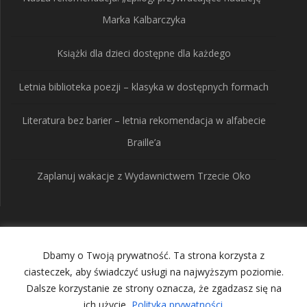
Marka Kalbarczyka
Książki dla dzieci dostępne dla każdego
Letnia biblioteka poezji – klasyka w dostępnych formach
Literatura bez barier – letnia rekomendacja w alfabecie
Braille’a
Zaplanuj wakacje z Wydawnictwem Trzecie Oko
Wydawnictwo Trzecie
Dbamy o Twoją prywatność. Ta strona korzysta z
Oko
ciasteczek, aby świadczyć usługi na najwyższym poziomie.
Dalsze korzystanie ze strony oznacza, że zgadzasz się na
ich użycie.
Polityka prywatności