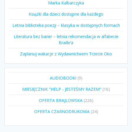
Marka Kalbarczyka
Książki dla dzieci dostępne dla każdego
Letnia biblioteka poezji – klasyka w dostępnych formach
Literatura bez barier – letnia rekomendacja w alfabecie
Braille’a
Zaplanuj wakacje z Wydawnictwem Trzecie Oko
9
AUDIOBOOKI
9
produktów
16
MIESIĘCZNIK "HELP - JESTEŚMY RAZEM"
16
produktów
226
OFERTA BRAJLOWSKA
226
produktów
24
OFERTA CZARNODRUKOWA
24
produkty