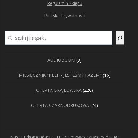
Regulamin Sklepu
Polityka Prywatności
Szukaj
9
AUDIOBOOKI
9
produktów
16
MIESIĘCZNIK "HELP - JESTEŚMY RAZEM"
16
produktów
226
OFERTA BRAJLOWSKA
226
produktów
24
OFERTA CZARNODRUKOWA
24
produkty
Nasza rekomendacja: „Epilogi przywracające nadzieję”