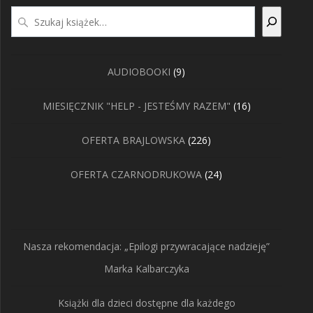
Szukaj
9
AUDIOBOOKI
9
produktów
16
MIESIĘCZNIK "HELP - JESTEŚMY RAZEM"
16
produktów
226
OFERTA BRAJLOWSKA
226
produktów
24
OFERTA CZARNODRUKOWA
24
produkty
Nasza rekomendacja: „Epilogi przywracające nadzieję”
Marka Kalbarczyka
Książki dla dzieci dostępne dla każdego