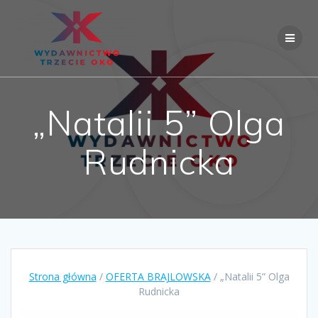
Skip
to
content
„Natalii 5” Olga
Rudnicka
Strona główna
/
OFERTA BRAJLOWSKA
/ „Natalii 5” Olga
Rudnicka