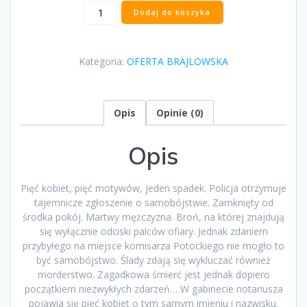
ilość
Dodaj do koszyka
„Natalii
5”
Olga
Kategoria:
OFERTA BRAJLOWSKA
Rudnicka
Opis
Opinie (0)
Opis
Pięć kobiet, pięć motywów, jeden spadek. Policja otrzymuje
tajemnicze zgłoszenie o samobójstwie. Zamknięty od
środka pokój. Martwy mężczyzna. Broń, na której znajdują
się wyłącznie odciski palców ofiary. Jednak zdaniem
przybyłego na miejsce komisarza Potockiego nie mogło to
być samobójstwo. Ślady zdają się wykluczać również
morderstwo. Zagadkowa śmierć jest jednak dopiero
początkiem niezwykłych zdarzeń… W gabinecie notariusza
pojawia się pięć kobiet o tym samym imieniu i nazwisku.