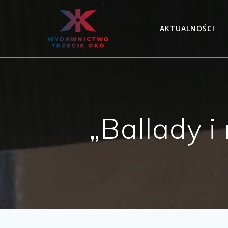
Skip
to
AKTUALNOŚCI
content
„Ballady 