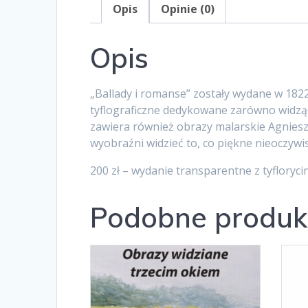
Opis
Opinie (0)
Opis
„Ballady i romanse” zostały wydane w 1822
tyflograficzne dedykowane zarówno widzący
zawiera również obrazy malarskie Agnieszk
wyobraźni widzieć to, co piękne nieoczywi
200 zł – wydanie transparentne z tyfloryci
Podobne produk