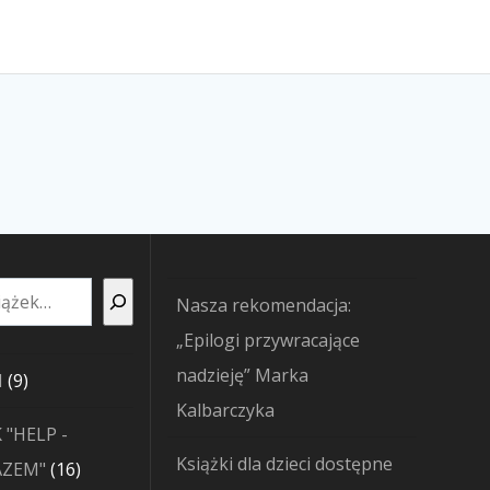
Nasza rekomendacja:
„Epilogi przywracające
nadzieję” Marka
9
I
9
Kalbarczyka
produktów
 "HELP -
Książki dla dzieci dostępne
16
AZEM"
16