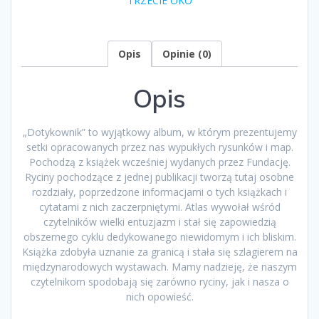
TRZECIE OKO
grafiki”
pod
redakcją
Marka
Opis
Opinie (0)
Kalbarczyka
Opis
„Dotykownik” to wyjątkowy album, w którym prezentujemy
setki opracowanych przez nas wypukłych rysunków i map.
Pochodzą z książek wcześniej wydanych przez Fundację.
Ryciny pochodzące z jednej publikacji tworzą tutaj osobne
rozdziały, poprzedzone informacjami o tych książkach i
cytatami z nich zaczerpniętymi. Atlas wywołał wśród
czytelników wielki entuzjazm i stał się zapowiedzią
obszernego cyklu dedykowanego niewidomym i ich bliskim.
Książka zdobyła uznanie za granicą i stała się szlagierem na
międzynarodowych wystawach. Mamy nadzieję, że naszym
czytelnikom spodobają się zarówno ryciny, jak i nasza o
nich opowieść.