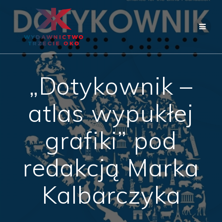
Skip
to
content
„Dotykownik –
atlas wypukłej
grafiki” pod
redakcją Marka
Kalbarczyka