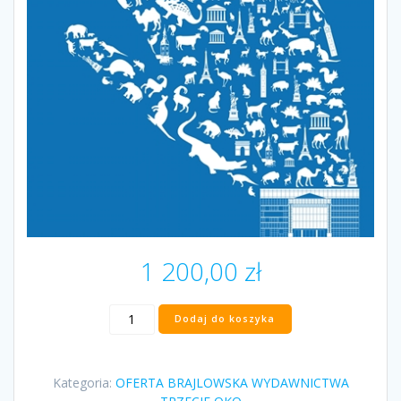
1 200,00
zł
ilość
Dodaj do koszyka
„Dotykownik
-
atlas
Kategoria:
OFERTA BRAJLOWSKA WYDAWNICTWA
wypukłej