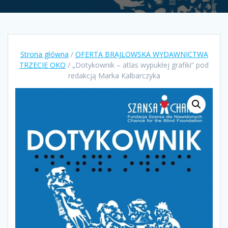
Strona główna
/
OFERTA BRAJLOWSKA WYDAWNICTWA
TRZECIE OKO
/ „Dotykownik – atlas wypukłej grafiki” pod
redakcją Marka Kalbarczyka