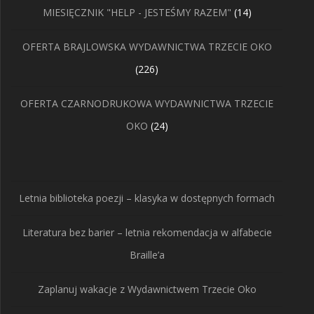
14
MIESIĘCZNIK "HELP - JESTEŚMY RAZEM"
14
produktów
OFERTA BRAJLOWSKA WYDAWNICTWA TRZECIE OKO
226
226
produktów
OFERTA CZARNODRUKOWA WYDAWNICTWA TRZECIE
24
OKO
24
produkty
Letnia biblioteka poezji – klasyka w dostępnych formach
Literatura bez barier – letnia rekomendacja w alfabecie
Braille’a
Zaplanuj wakacje z Wydawnictwem Trzecie Oko