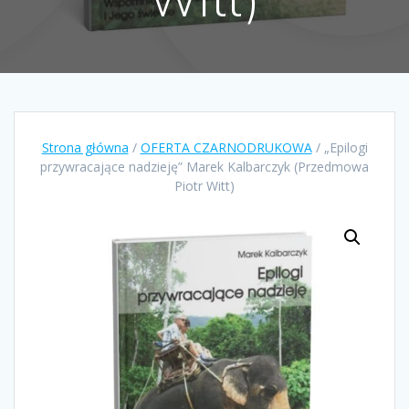
Strona główna
/
OFERTA CZARNODRUKOWA
/ „Epilogi
przywracające nadzieję” Marek Kalbarczyk (Przedmowa
Piotr Witt)