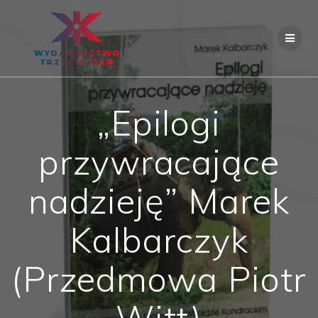
Skip
to
content
„Epilogi
przywracające
nadzieję” Marek
Kalbarczyk
(Przedmowa Piotr
Witt)