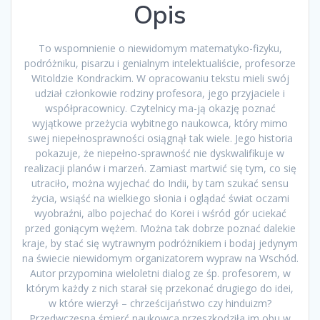
Opis
To wspomnienie o niewidomym matematyko-fizyku,
podróżniku, pisarzu i genialnym intelektualiście, profesorze
Witoldzie Kondrackim. W opracowaniu tekstu mieli swój
udział członkowie rodziny profesora, jego przyjaciele i
współpracownicy. Czytelnicy ma-ją okazję poznać
wyjątkowe przeżycia wybitnego naukowca, który mimo
swej niepełnosprawności osiągnął tak wiele. Jego historia
pokazuje, że niepełno-sprawność nie dyskwalifikuje w
realizacji planów i marzeń. Zamiast martwić się tym, co się
utraciło, można wyjechać do Indii, by tam szukać sensu
życia, wsiąść na wielkiego słonia i oglądać świat oczami
wyobraźni, albo pojechać do Korei i wśród gór uciekać
przed goniącym wężem. Można tak dobrze poznać dalekie
kraje, by stać się wytrawnym podróżnikiem i bodaj jedynym
na świecie niewidomym organizatorem wypraw na Wschód.
Autor przypomina wieloletni dialog ze śp. profesorem, w
którym każdy z nich starał się przekonać drugiego do idei,
w które wierzył – chrześcijaństwo czy hinduizm?
Przedwczesna śmierć naukowca przeszkodziła im obu w