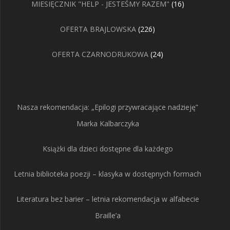
16
MIESIĘCZNIK "HELP - JESTEŚMY RAZEM"
16
produktów
226
OFERTA BRAJLOWSKA
226
produktów
24
OFERTA CZARNODRUKOWA
24
produkty
Nasza rekomendacja: „Epilogi przywracające nadzieję”
Marka Kalbarczyka
Książki dla dzieci dostępne dla każdego
Letnia biblioteka poezji – klasyka w dostępnych formach
Literatura bez barier – letnia rekomendacja w alfabecie
Braille’a