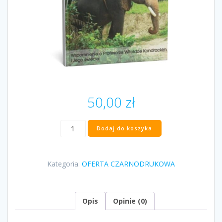
50,00
zł
ilość
Dodaj do koszyka
"Epilogi
przywracające
nadzieję"
Kategoria:
OFERTA CZARNODRUKOWA
Marek
Kalbarczyk
(Przedmowa
Piotr
Opis
Opinie (0)
Witt)