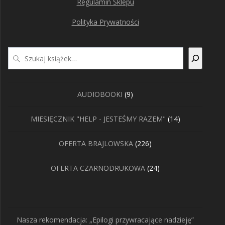
Regulamin Sklepu
Polityka Prywatności
Szukaj
9
AUDIOBOOKI
9
produktów
14
MIESIĘCZNIK "HELP - JESTEŚMY RAZEM"
14
produktów
226
OFERTA BRAJLOWSKA
226
produktów
24
OFERTA CZARNODRUKOWA
24
produkty
Nasza rekomendacja: „Epilogi przywracające nadzieję”