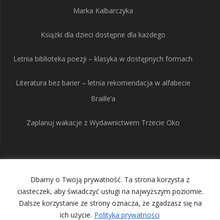
Marka Kalbarczyka
Książki dla dzieci dostępne dla każdego
Letnia biblioteka poezji – klasyka w dostępnych formach
Literatura bez barier – letnia rekomendacja w alfabecie
Braille’a
Zaplanuj wakacje z Wydawnictwem Trzecie Oko
Wydawnictwo Trzecie
Dbamy o Twoją prywatność. Ta strona korzysta z
Oko
ciasteczek, aby świadczyć usługi na najwyższym poziomie.
Dalsze korzystanie ze strony oznacza, że zgadzasz się na
ich użycie.
Polityka prywatności
© 2026 Wydawnictwo Trzecie Oko. Built using WordPress and