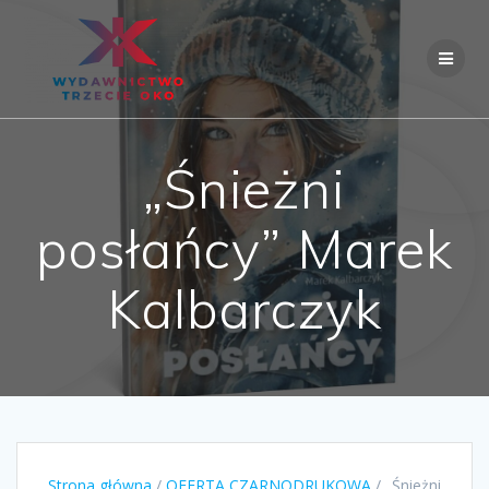
Skip
to
content
„Śnieżni
posłańcy” Marek
Kalbarczyk
Strona główna
/
OFERTA CZARNODRUKOWA
/ „Śnieżni