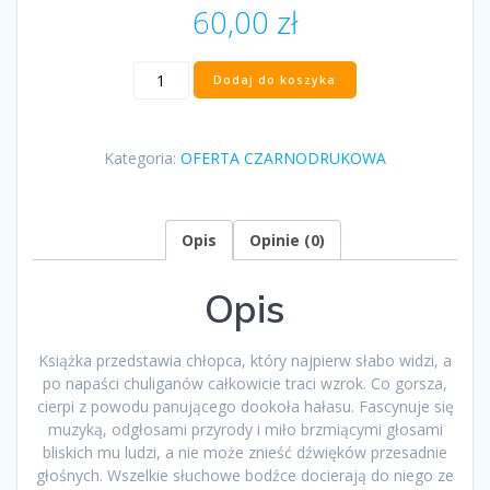
60,00
zł
ilość
Dodaj do koszyka
"Śnieżni
posłańcy"
Marek
Kategoria:
OFERTA CZARNODRUKOWA
Kalbarczyk
Opis
Opinie (0)
Opis
Książka przedstawia chłopca, który najpierw słabo widzi, a
po napaści chuliganów całkowicie traci wzrok. Co gorsza,
cierpi z powodu panującego dookoła hałasu. Fascynuje się
muzyką, odgłosami przyrody i miło brzmiącymi głosami
bliskich mu ludzi, a nie może znieść dźwięków przesadnie
głośnych. Wszelkie słuchowe bodźce docierają do niego ze