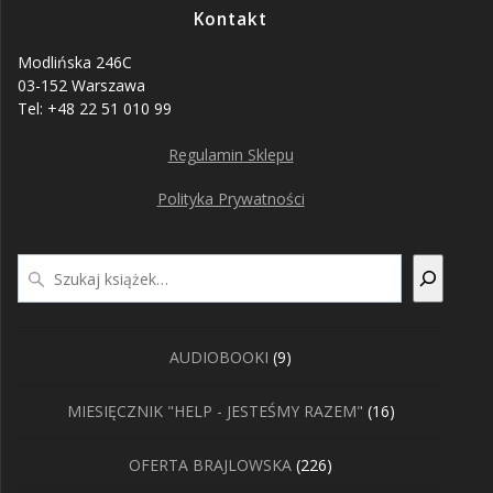
Kontakt
Modlińska 246C
03-152 Warszawa
Tel: +48 22 51 010 99
Regulamin Sklepu
Polityka Prywatności
Szukaj
9
AUDIOBOOKI
9
produktów
16
MIESIĘCZNIK "HELP - JESTEŚMY RAZEM"
16
produktów
226
OFERTA BRAJLOWSKA
226