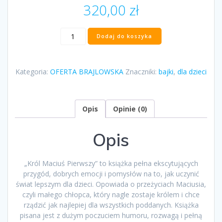
320,00
zł
ilość
Dodaj do koszyka
"Król
Maciuś
Pierwszy"
Kategoria:
OFERTA BRAJLOWSKA
Znaczniki:
bajki
,
dla dzieci
Janusz
Korczak
Opis
Opinie (0)
Opis
„Król Maciuś Pierwszy” to książka pełna ekscytujących
przygód, dobrych emocji i pomysłów na to, jak uczynić
świat lepszym dla dzieci. Opowiada o przeżyciach Maciusia,
czyli małego chłopca, który nagle zostaje królem i chce
rządzić jak najlepiej dla wszystkich poddanych. Książka
pisana jest z dużym poczuciem humoru, rozwagą i pełną