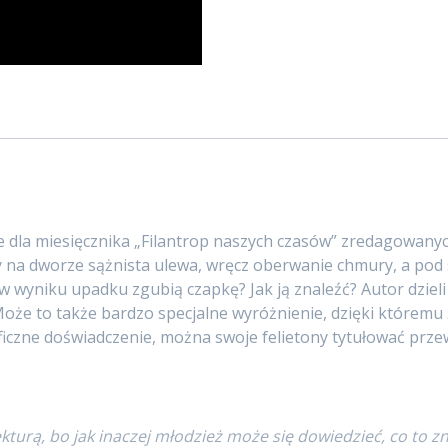
 dla miesięcznika „Filantrop naszych czasów” zredagowanych 
y na dworze sążnista ulewa, wręcz oberwanie chmury, a pod st
 w wyniku upadku zgubią czapkę? Jak ją znaleźć? Autor dzieli 
 Może to także bardzo specjalne wyróżnienie, dzięki któremu ż
ficzne doświadczenie, można swoje felietony tytułować przew
kturą, bo jak inaczej młodzież może się dowiedzieć, co to zn