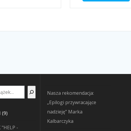
Nasza rekomendacja:
„Epilogi przywracające
nadzieję” Marka
9
I
9
Kalbarczyka
produktów
 "HELP -