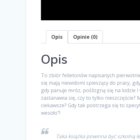
Opis
Opinie (0)
Opis
To zbiór felietonów napisanych pierwotnie
się mają niewidomi spieszący do pracy, gd
gdy panuje mróz, poślizgną się na lodzie i
zastanawia się, czy to tylko nieszczęście?
ciekawsze? Gdy tak postrzega się to specy
wesoło”!
Taka książka powinna być szkolną le