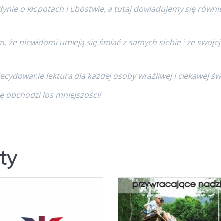
jedynie o kłopotach i ubóstwie, a tutaj dowiadujemy się równ
, że niewidomi umieją się śmiać z samych siebie i ze swojej
ecydowanie lektura dla każdej osoby wrażliwej i ciekawej św
 obchodzi los mniejszości!
ty