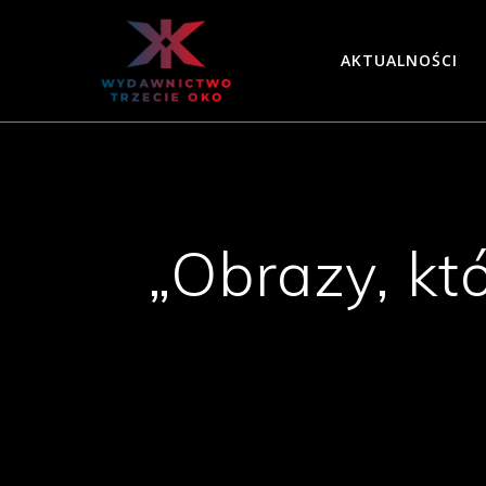
Skip
to
AKTUALNOŚCI
content
„Obrazy, kt