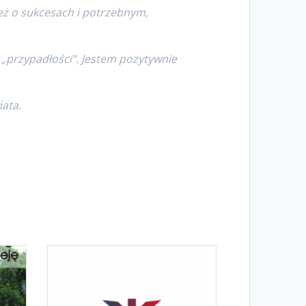
ież o sukcesach i potrzebnym,
 „przypadłości”. Jestem pozytywnie
iata.