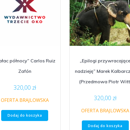
ałac północy” Carlos Ruiz
„Epilogi przywracając
Zafón
nadzieję” Marek Kalbarc
(Przedmowa Piotr Witt
320,00
zł
320,00
zł
OFERTA BRAJLOWSKA
OFERTA BRAJLOWSKA
Dodaj do koszyka
Dodaj do koszyka