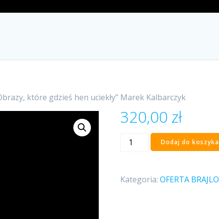
Obrazy, które gdzieś hen uciekły” Marek Kalbarczyk
320,00
zł
ilość
Dodaj do koszyka
„Obrazy,
które
gdzieś
Kategoria:
OFERTA BRAJL
hen
uciekły”
Marek