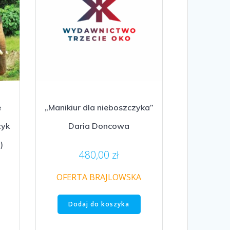
e
„Manikiur dla nieboszczyka”
zyk
Daria Doncowa
)
480,00
zł
OFERTA BRAJLOWSKA
Dodaj do koszyka