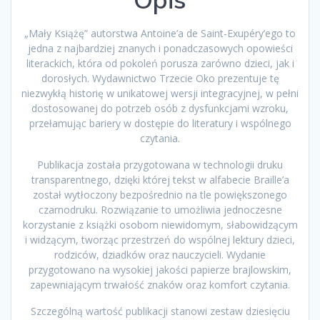
„Mały Książę” autorstwa Antoine’a de Saint-Exupéry’ego to
jedna z najbardziej znanych i ponadczasowych opowieści
literackich, która od pokoleń porusza zarówno dzieci, jak i
dorosłych. Wydawnictwo Trzecie Oko prezentuje tę
niezwykłą historię w unikatowej wersji integracyjnej, w pełni
dostosowanej do potrzeb osób z dysfunkcjami wzroku,
przełamując bariery w dostępie do literatury i wspólnego
czytania.
Publikacja została przygotowana w technologii druku
transparentnego, dzięki której tekst w alfabecie Braille’a
został wytłoczony bezpośrednio na tle powiększonego
czarnodruku. Rozwiązanie to umożliwia jednoczesne
korzystanie z książki osobom niewidomym, słabowidzącym
i widzącym, tworząc przestrzeń do wspólnej lektury dzieci,
rodziców, dziadków oraz nauczycieli. Wydanie
przygotowano na wysokiej jakości papierze brajlowskim,
zapewniającym trwałość znaków oraz komfort czytania.
Szczególną wartość publikacji stanowi zestaw dziesięciu