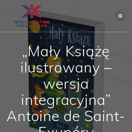
Skip
to
content
„Mały Książę
ilustrowany –
wersja
integracyjna”
Antoine de Saint-
Exupéry