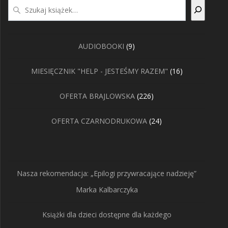
Szukaj
9
AUDIOBOOKI
9
produktów
16
MIESIĘCZNIK "HELP - JESTEŚMY RAZEM"
16
produktów
226
OFERTA BRAJLOWSKA
226
produktów
24
OFERTA CZARNODRUKOWA
24
produkty
Nasza rekomendacja: „Epilogi przywracające nadzieję”
Marka Kalbarczyka
Książki dla dzieci dostępne dla każdego