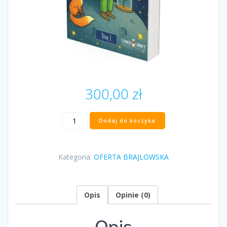
300,00
zł
ilość
Dodaj do koszyka
„Mały
Książę
ilustrowany
Kategoria:
OFERTA BRAJLOWSKA
–
wersja
integracyjna”
Antoine
Opis
Opinie (0)
de
Saint-
Opis
Exupéry