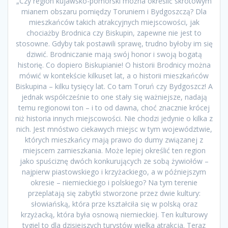
„Czy region kujawsko-pomorski można określić skrótowym
mianem obszaru pomiędzy Toruniem i Bydgoszczą? Dla
mieszkańców takich atrakcyjnych miejscowości, jak
chociażby Brodnica czy Biskupin, zapewne nie jest to
stosowne. Gdyby tak postawili sprawę, trudno byłoby im się
dziwić. Brodniczanie mają swój honor i swoją bogatą
historię. Co dopiero Biskupianie! O historii Brodnicy można
mówić w kontekście kilkuset lat, a o historii mieszkańców
Biskupina – kilku tysięcy lat. Co tam Toruń czy Bydgoszcz! A
jednak współcześnie to one stały się ważniejsze, nadają
temu regionowi ton – i to od dawna, choć znacznie krócej
niż historia innych miejscowości. Nie chodzi jedynie o kilka z
nich. Jest mnóstwo ciekawych miejsc w tym województwie,
których mieszkańcy mają prawo do dumy związanej z
miejscem zamieszkania. Może lepiej określić ten region
jako spuściznę dwóch konkurujących ze sobą żywiołów –
najpierw piastowskiego i krzyżackiego, a w późniejszym
okresie – niemieckiego i polskiego? Na tym terenie
przeplatają się zabytki stworzone przez dwie kultury:
słowiańską, która prze kształciła się w polską oraz
krzyżacką, która była osnową niemieckiej. Ten kulturowy
tygiel to dla dzisiejszych turystów wielka atrakcja. Teraz