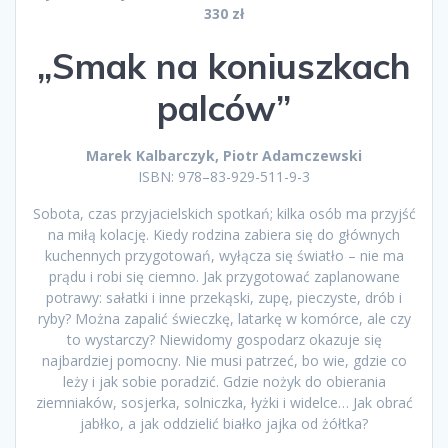
330 zł
„Smak na koniuszkach
palców”
Marek Kalbarczyk, Piotr Adamczewski
ISBN: 978–83-929-511-9-3
Sobota, czas przyjacielskich spotkań; kilka osób ma przyjść
na miłą kolację. Kiedy rodzina zabiera się do głównych
kuchennych przygotowań, wyłącza się światło – nie ma
prądu i robi się ciemno. Jak przygotować zaplanowane
potrawy: sałatki i inne przekąski, zupę, pieczyste, drób i
ryby? Można zapalić świeczkę, latarkę w komórce, ale czy
to wystarczy? Niewidomy gospodarz okazuje się
najbardziej pomocny. Nie musi patrzeć, bo wie, gdzie co
leży i jak sobie poradzić. Gdzie nożyk do obierania
ziemniaków, sosjerka, solniczka, łyżki i widelce… Jak obrać
jabłko, a jak oddzielić białko jajka od żółtka?