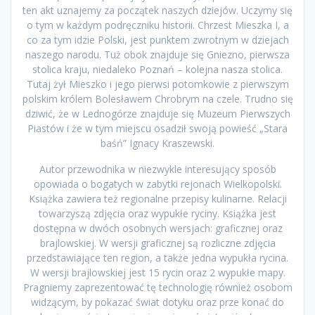
ten akt uznajemy za początek naszych dziejów. Uczymy się
o tym w każdym podręczniku historii. Chrzest Mieszka I, a
co za tym idzie Polski, jest punktem zwrotnym w dziejach
naszego narodu. Tuż obok znajduje się Gniezno, pierwsza
stolica kraju, niedaleko Poznań – kolejna nasza stolica.
Tutaj żył Mieszko i jego pierwsi potomkowie z pierwszym
polskim królem Bolesławem Chrobrym na czele. Trudno się
dziwić, że w Lednogórze znajduje się Muzeum Pierwszych
Piastów i że w tym miejscu osadził swoją powieść „Stara
baśń” Ignacy Kraszewski.
Autor przewodnika w niezwykle interesujący sposób
opowiada o bogatych w zabytki rejonach Wielkopolski.
Książka zawiera też regionalne przepisy kulinarne. Relacji
towarzyszą zdjęcia oraz wypukłe ryciny. Książka jest
dostępna w dwóch osobnych wersjach: graficznej oraz
brajlowskiej. W wersji graficznej są rozliczne zdjęcia
przedstawiające ten region, a także jedna wypukła rycina.
W wersji brajlowskiej jest 15 rycin oraz 2 wypukłe mapy.
Pragniemy zaprezentować tę technologię również osobom
widzącym, by pokazać świat dotyku oraz prze konać do