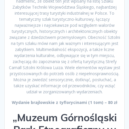
nadmienić, że obiekt ten jest wpisany na listę Szlaku
Zabytków Techniki Województwa Śląskiego, najbardziej
interesującej trasy turystyki industrialnej w Polsce. To
tematyczny szlak turystyczno-kulturowy, łączący
najważniejsze i najciekawsze pod względem walorów
turystycznych, historycznych i architektonicznych obiekty
związane z dziedzictwem przemysłowym. Obecność Sztolni
na tym szlaku mówi nam jak ważnym i interesującym jest
zabytkiem. Multimedialność ekspozycji, a także liczne
wydarzenia kulturalne, odbywające się w tym miejscu,
zachęcają do zapoznania się z ofertą turystyczną Strefy
Carnall Sztolni Królowa Luiza. Wiele elementów wystaw jest
przystosowanych do potrzeb osób z niepełnosprawnością.
Można je zwiedzić sensorycznie, dotknąć, posłuchać, a
także uzyskać informacje od przewodników, czy wziąć
udział w zorganizowanych wydarzeniach.
Wydanie brajlowskie z tyflorycinami (1 tom) – 80 zł
„Muzeum Górnośląski