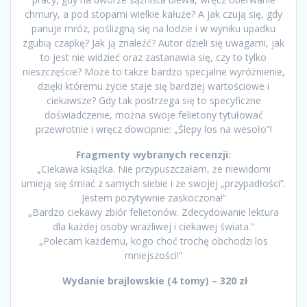
chmury, a pod stopami wielkie kałuże? A jak czują się, gdy
panuje mróz, poślizgną się na lodzie i w wyniku upadku
zgubią czapkę? Jak ją znaleźć? Autor dzieli się uwagami, jak
to jest nie widzieć oraz zastanawia się, czy to tylko
nieszczęście? Może to także bardzo specjalne wyróżnienie,
dzięki któremu życie staje się bardziej wartościowe i
ciekawsze? Gdy tak postrzega się to specyficzne
doświadczenie, można swoje felietony tytułować
przewrotnie i wręcz dowcipnie: „Ślepy los na wesoło”!
Fragmenty wybranych recenzji:
„Ciekawa książka. Nie przypuszczałam, że niewidomi
umieją się śmiać z samych siebie i ze swojej „przypadłości”.
Jestem pozytywnie zaskoczona!”
„Bardzo ciekawy zbiór felietonów. Zdecydowanie lektura
dla każdej osoby wrażliwej i ciekawej świata.”
„Polecam każdemu, kogo choć trochę obchodzi los
mniejszości!”
Wydanie brajlowskie (4 tomy) – 320 zł