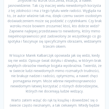
zmysłów niż wzrok otoczenia, intuicja, a nawet
jasnowidzenie. Tak czy inaczej wielu niewidomych korzysta
z tej zdolności i ma z tego tytułu wiele radości. Wygląda na
to, że autor właśnie tak ma, dzięki czemu swoim osobistym
doświadczeniem może się podzielić z czytelnikami. Czy brak
wzroku może bowiem zrozumieć ktoś, kto dobrze widzi?
Zapewne najlepiej przedstawia to niewidomy, który mimo
niepełnosprawności jest zadowolony ze wszystkiego co go
spotyka i fascynuje się specyficznymi obrazami, widzianymi
trzecim okiem.
W książce Marek Kalbarczyk opowiada jak się widzi, kiedy
się nie widzi. Opisuje świat dotyku i dźwięku, w którym brak
zwykłych obrazów niweluje bogata wyobraźnia. Twierdzi, że
w świecie ludzi niewidomych mimo rozmaitych trudności,
nie brakuje nadziei i radości, optymizmu, a nawet chęci
pomagania innym. Może wbrew niepełnosprawności
niewidomym łatwiej korzystać z różnych dobrodziejstw,
których nie doceniają ludzie widzący.
Warto zatem wziąć do rąk tę książkę i dowiedzieć się o
świecie często nieznanym, a tak ciekawym. Wtedy będzie