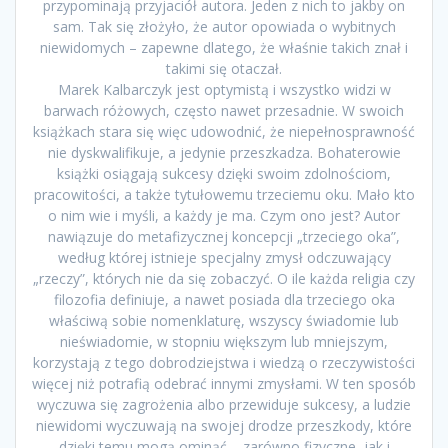
przypominają przyjaciół autora. Jeden z nich to jakby on
sam. Tak się złożyło, że autor opowiada o wybitnych
niewidomych – zapewne dlatego, że właśnie takich znał i
takimi się otaczał.
Marek Kalbarczyk jest optymistą i wszystko widzi w
barwach różowych, często nawet przesadnie. W swoich
książkach stara się więc udowodnić, że niepełnosprawność
nie dyskwalifikuje, a jedynie przeszkadza. Bohaterowie
książki osiągają sukcesy dzięki swoim zdolnościom,
pracowitości, a także tytułowemu trzeciemu oku. Mało kto
o nim wie i myśli, a każdy je ma. Czym ono jest? Autor
nawiązuje do metafizycznej koncepcji „trzeciego oka”,
według której istnieje specjalny zmysł odczuwający
„rzeczy”, których nie da się zobaczyć. O ile każda religia czy
filozofia definiuje, a nawet posiada dla trzeciego oka
właściwą sobie nomenklaturę, wszyscy świadomie lub
nieświadomie, w stopniu większym lub mniejszym,
korzystają z tego dobrodziejstwa i wiedzą o rzeczywistości
więcej niż potrafią odebrać innymi zmysłami. W ten sposób
wyczuwa się zagrożenia albo przewiduje sukcesy, a ludzie
niewidomi wyczuwają na swojej drodze przeszkody, które
dzięki temu mogą ominąć – zarówno fizyczne, jak i