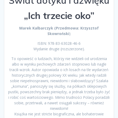
Świat dotyku i dźwięku
„Ich trzecie oko”
Marek Kalbarczyk (Przedmowa: Krzysztof
Skowroński
)
ISBN: 978-83-63028-46-6
Wydanie drugie (rozszerzone).
To opowieść o ludziach, którzy nie widzieli od urodzenia
albo w wyniku pechowych zdarzeń stopniowo lub nagle
tracili wzrok. Autor opowiada o ich losach na tle wydarzeń
historycznych drugiej połowy XX wieku. Jak wtedy radzili
sobie niepełnosprawni, niewidomi i słabowidzący? Szalała
„komuna”, panoszyły się służby, na półkach sklepowych
pustki, powszechny brak pieniędzy, a jednak trzeba było żyć
i robić coś wartościowego. Mimo trudności Polacy poradzili
sobie, przetrwali, a nawet osiągali sukcesy – również
niewidomi!
Książka nie jest stricte biograficzna, ale bohaterowie