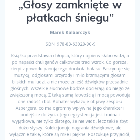
„Głosy zamknięte w
płatkach śniegu”
Marek Kalbarczyk
ISBN: 978-83-63028-90-9
Książka przedstawia chłopca, który najpierw słabo widzi, a
po napaści chuliganów całkowicie traci wzrok. Co gorsza,
cierpi z powodu panującego dookoła hałasu. Fascynuje się
muzyką, odgłosami przyrody i miło brzmiącymi głosami
bliskich mu ludzi, a nie może znieść dźwięków przesadnie
głośnych. Wszelkie słuchowe bodźce docierają do niego ze
zwiększoną mocą. Z taką samą łatwością i mocą powodują
one radość i ból. Bohater wykazuje objawy zespołu
Aspergera, co ma ogromny wpływ na jego charakter i
podejście do życia. Jego egzystencja jest trudna i
wyjątkowa, nie tylko dlatego, że nie widzi, lecz także zbyt
dużo słyszy. Kolekcjonuje nagrania dźwiękowe, ale
wyłącznie takie, które są miłe i piękne. Poszukuje przyjaciół,