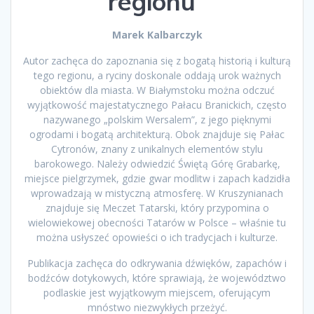
regionu”
Marek Kalbarczyk
Autor zachęca do zapoznania się z bogatą historią i kulturą
tego regionu, a ryciny doskonale oddają urok ważnych
obiektów dla miasta. W Białymstoku można odczuć
wyjątkowość majestatycznego Pałacu Branickich, często
nazywanego „polskim Wersalem”, z jego pięknymi
ogrodami i bogatą architekturą. Obok znajduje się Pałac
Cytronów, znany z unikalnych elementów stylu
barokowego. Należy odwiedzić Świętą Górę Grabarkę,
miejsce pielgrzymek, gdzie gwar modlitw i zapach kadzidła
wprowadzają w mistyczną atmosferę. W Kruszynianach
znajduje się Meczet Tatarski, który przypomina o
wielowiekowej obecności Tatarów w Polsce – właśnie tu
można usłyszeć opowieści o ich tradycjach i kulturze.
Publikacja zachęca do odkrywania dźwięków, zapachów i
bodźców dotykowych, które sprawiają, że województwo
podlaskie jest wyjątkowym miejscem, oferującym
mnóstwo niezwykłych przeżyć.