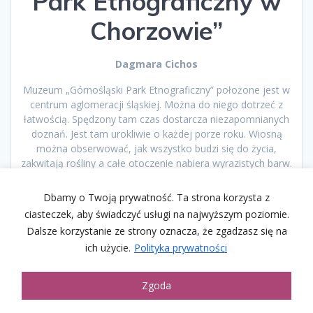
Park Etnograficzny w
Chorzowie”
Dagmara Cichos
Muzeum „Górnośląski Park Etnograficzny” położone jest w
centrum aglomeracji śląskiej. Można do niego dotrzeć z
łatwością. Spędzony tam czas dostarcza niezapomnianych
doznań. Jest tam urokliwie o każdej porze roku. Wiosną
można obserwować, jak wszystko budzi się do życia,
zakwitają rośliny a całe otoczenie nabiera wyrazistych barw.
Lato gwarantuje radość z długich spacerów, a także
możliwość odpoczynku na specjalnie przygotowanych
Dbamy o Twoją prywatność. Ta strona korzysta z
leżakach. Jesień całkowicie zmienia krajobraz i maluje liście
ciasteczek, aby świadczyć usługi na najwyższym poziomie.
na czerwono, żółto i pomarańczowo. Zimą jest równie
Dalsze korzystanie ze strony oznacza, że zgadzasz się na
pięknie – śnieg pokrywa drzewa i dachy i odmienia
ich użycie.
Polityka prywatności
krajobraz nie do poznania. Wszędzie wtedy jest biało, a pod
nogami skrzypi śnieg.
Zgoda
Spacer muzealnymi alejkami ułatwia oderwanie się od
otaczającej rzeczywistości i przeniesienie, chociaż na kilka