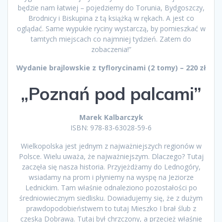
będzie nam łatwiej – pojedziemy do Torunia, Bydgoszczy,
Brodnicy i Biskupina z tą książką w rękach. A jest co
oglądać. Same wypukłe ryciny wystarczą, by pomieszkać w
tamtych miejscach co najmniej tydzień. Zatem do
zobaczenia!”
Wydanie brajlowskie z tyflorycinami (2 tomy) – 220 zł
„Poznań pod palcami”
Marek Kalbarczyk
ISBN: 978-83-63028-59-6
Wielkopolska jest jednym z najważniejszych regionów w
Polsce. Wielu uważa, że najważniejszym. Dlaczego? Tutaj
zaczęła się nasza historia. Przyjeżdżamy do Lednogóry,
wsiadamy na prom i płyniemy na wyspę na Jeziorze
Lednickim. Tam właśnie odnaleziono pozostałości po
średniowiecznym siedlisku. Dowiadujemy się, że z dużym
prawdopodobieństwem to tutaj Mieszko I brał ślub z
czeską Dobrawą. Tutaj był chrzczony, a przecież właśnie