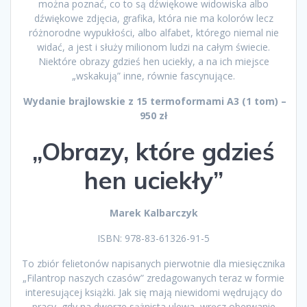
można poznać, co to są dźwiękowe widowiska albo
dźwiękowe zdjęcia, grafika, która nie ma kolorów lecz
różnorodne wypukłości, albo alfabet, którego niemal nie
widać, a jest i służy milionom ludzi na całym świecie.
Niektóre obrazy gdzieś hen uciekły, a na ich miejsce
„wskakują” inne, równie fascynujące.
Wydanie brajlowskie z 15 termoformami A3 (1 tom) –
950 zł
„Obrazy, które gdzieś
hen uciekły”
Marek Kalbarczyk
ISBN: 978-83-61326-91-5
To zbiór felietonów napisanych pierwotnie dla miesięcznika
„Filantrop naszych czasów” zredagowanych teraz w formie
interesującej książki. Jak się mają niewidomi wędrujący do
pracy, gdy na dworze sążnista ulewa, wręcz oberwanie