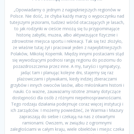
„Opowiadamy o jednym z najpiękniejszych regionów w
Polsce. Nie dość, że chyba każdy marzy o wypoczynku nad
tutejszymi jeziorami, tudzież wśród otaczających je lasach,
to jak rodzynki w cieście mnożą się tu przypominające
historię zabytki, muzea, albo aktywizujące fizycznie i
zdrowotnie miejsca sportu i rekreacji. Tak się też złożyło,
że właśnie tutaj żył i pracował jeden z najwybitniejszych
Polaków, Mikołaj Kopernik. Między innymi postaciami stąd
się wywodzącymi podnosi rangę regionu do poziomu do
pozazdroszczenia przez inne. A my, turyści i sympatycy,
jadąc tam i planując kolejne dni, stajemy się raz
plażowiczami i pływakami, kiedy indziej zbieraczami
grzybów i innych owoców lasów, albo miłośnikami historii i
nauki. Co ważne, zauważamy istotne zmiany dotyczące
dostępności dla osób z różnymi niepełnosprawnościami.
Tego rodzaju działania podejmuje coraz więcej instytucji i
ich zarządców. I możemy powiedzieć, że Warmia i Mazury
zapraszają do siebie i czekają na nas z otwartymi
ramionami. Owszem, w związku z ogromnymi
zaległościami w całym kraju, wiele obiektów i miejsc czeka