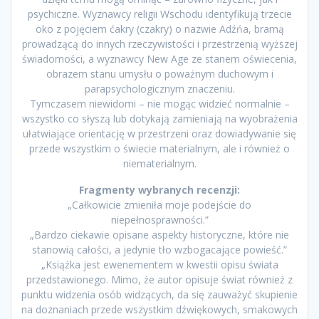
psychiczne. Wyznawcy religii Wschodu identyfikują trzecie
oko z pojęciem ćakry (czakry) o nazwie Adźńa, bramą
prowadzącą do innych rzeczywistości i przestrzenią wyższej
świadomości, a wyznawcy New Age ze stanem oświecenia,
obrazem stanu umysłu o poważnym duchowym i
parapsychologicznym znaczeniu.
Tymczasem niewidomi – nie mogąc widzieć normalnie –
wszystko co słyszą lub dotykają zamieniają na wyobrażenia
ułatwiające orientację w przestrzeni oraz dowiadywanie się
przede wszystkim o świecie materialnym, ale i również o
niematerialnym.
Fragmenty wybranych recenzji:
„Całkowicie zmieniła moje podejście do
niepełnosprawności.”
„Bardzo ciekawie opisane aspekty historyczne, które nie
stanowią całości, a jedynie tło wzbogacające powieść.”
„Książka jest ewenementem w kwestii opisu świata
przedstawionego. Mimo, że autor opisuje świat również z
punktu widzenia osób widzących, da się zauważyć skupienie
na doznaniach przede wszystkim dźwiękowych, smakowych