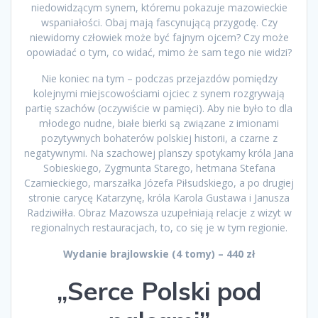
niedowidzącym synem, któremu pokazuje mazowieckie
wspaniałości. Obaj mają fascynującą przygodę. Czy
niewidomy człowiek może być fajnym ojcem? Czy może
opowiadać o tym, co widać, mimo że sam tego nie widzi?
Nie koniec na tym – podczas przejazdów pomiędzy
kolejnymi miejscowościami ojciec z synem rozgrywają
partię szachów (oczywiście w pamięci). Aby nie było to dla
młodego nudne, białe bierki są związane z imionami
pozytywnych bohaterów polskiej historii, a czarne z
negatywnymi. Na szachowej planszy spotykamy króla Jana
Sobieskiego, Zygmunta Starego, hetmana Stefana
Czarnieckiego, marszałka Józefa Piłsudskiego, a po drugiej
stronie carycę Katarzynę, króla Karola Gustawa i Janusza
Radziwiłła. Obraz Mazowsza uzupełniają relacje z wizyt w
regionalnych restauracjach, to, co się je w tym regionie.
Wydanie brajlowskie (4 tomy) – 440 zł
„Serce Polski pod