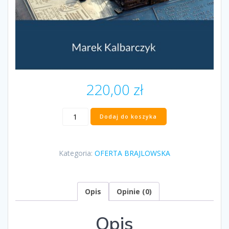
220,00
zł
ilość
Dodaj do koszyka
„Poznań
pod
palcami”
Kategoria:
OFERTA BRAJLOWSKA
Marek
Kalbarczyk
Opis
Opinie (0)
Opis