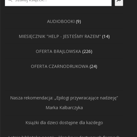
9
AUDIOBOOKI
9
produktów
14
MIESIĘCZNIK "HELP - JESTEŚMY RAZEM"
14
produktów
226
OFERTA BRAJLOWSKA
226
produktów
24
OFERTA CZARNODRUKOWA
24
produkty
Nasza rekomendacja: „Epilogi przywracające nadzieję”
Marka Kalbarczyka
Książki dla dzieci dostępne dla każdego