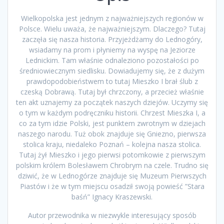
Wielkopolska jest jednym z najważniejszych regionów w
Polsce. Wielu uważa, że najważniejszym. Dlaczego? Tutaj
zaczęła się nasza historia. Przyjeżdżamy do Lednogóry,
wsiadamy na prom i płyniemy na wyspę na Jeziorze
Lednickim. Tam właśnie odnaleziono pozostałości po
średniowiecznym siedlisku. Dowiadujemy się, że z dużym
prawdopodobieństwem to tutaj Mieszko I brał ślub z
czeską Dobrawą. Tutaj był chrzczony, a przecież właśnie
ten akt uznajemy za początek naszych dziejów. Uczymy się
o tym w każdym podręczniku historii. Chrzest Mieszka I, a
co za tym idzie Polski, jest punktem zwrotnym w dziejach
naszego narodu. Tuż obok znajduje się Gniezno, pierwsza
stolica kraju, niedaleko Poznań – kolejna nasza stolica.
Tutaj żył Mieszko i jego pierwsi potomkowie z pierwszym
polskim królem Bolesławem Chrobrym na czele. Trudno się
dziwić, że w Lednogórze znajduje się Muzeum Pierwszych
Piastów i że w tym miejscu osadził swoją powieść ”Stara
baśń” Ignacy Kraszewski.
Autor przewodnika w niezwykle interesujący sposób