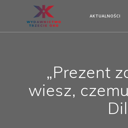
Skip
to
AKTUALNOŚCI
content
„Prezent 
wiesz, czemu
Di