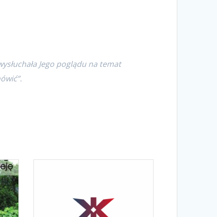
ś wysłuchała Jego poglądu na temat
ówić”.