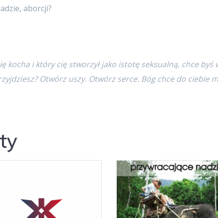
adzie, aborcji?
cię kocha i który cię stworzył jako istotę seksualną, chce by
przyjdziesz? Otwórz uszy. Otwórz serce. Bóg chce do ciebie m
ty