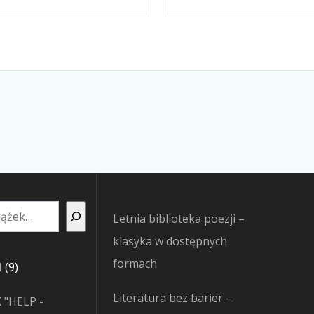
Letnia biblioteka poezji –
klasyka w dostępnych
formach
9
I
9
produktów
Literatura bez barier –
 "HELP -