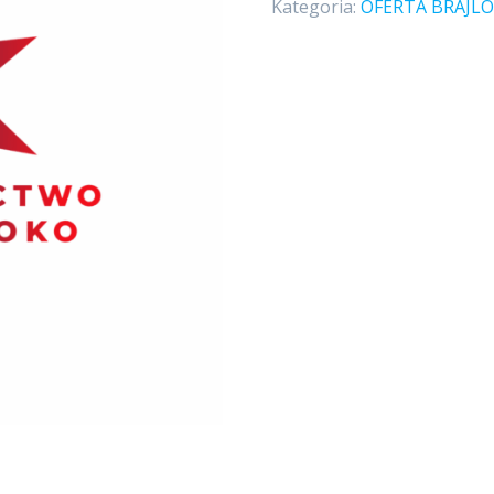
Kategoria:
OFERTA BRAJL
Boga.
Czy
wiesz,
czemu
warto
czekać
na
seks?”
Linda
Dillow,
Lorraine
Pintus