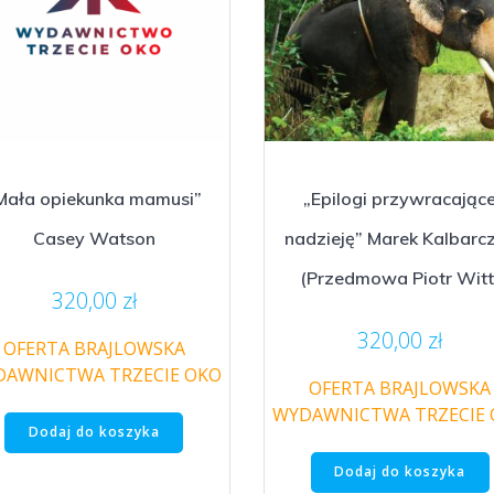
Mała opiekunka mamusi”
„Epilogi przywracając
Casey Watson
nadzieję” Marek Kalbarc
(Przedmowa Piotr Witt
320,00
zł
320,00
zł
OFERTA BRAJLOWSKA
AWNICTWA TRZECIE OKO
OFERTA BRAJLOWSKA
WYDAWNICTWA TRZECIE
Dodaj do koszyka
Dodaj do koszyka