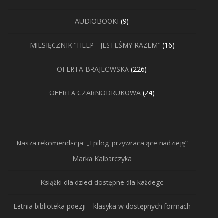
9
AUDIOBOOKI
9
produktów
16
MIESIĘCZNIK "HELP - JESTEŚMY RAZEM"
16
produktów
226
OFERTA BRAJLOWSKA
226
produktów
24
OFERTA CZARNODRUKOWA
24
produkty
Nasza rekomendacja: „Epilogi przywracające nadzieję”
Marka Kalbarczyka
Książki dla dzieci dostępne dla każdego
Letnia biblioteka poezji – klasyka w dostępnych formach