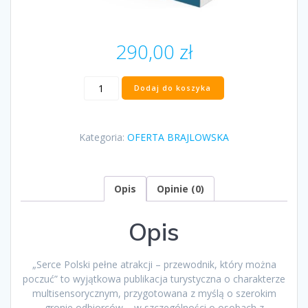
290,00
zł
ilość
Dodaj do koszyka
„Serce
Polski
pełne
Kategoria:
OFERTA BRAJLOWSKA
atrakcji
–
przewodnik,
który
Opis
Opinie (0)
można
poczuć”
Opis
„Serce Polski pełne atrakcji – przewodnik, który można
poczuć” to wyjątkowa publikacja turystyczna o charakterze
multisensorycznym, przygotowana z myślą o szerokim
gronie odbiorców – w szczególności o osobach z