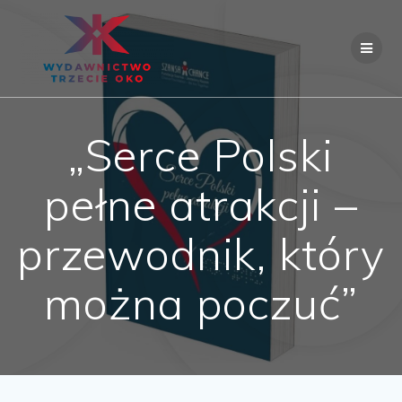
Skip
to
content
„Serce Polski
pełne atrakcji –
przewodnik, który
można poczuć”