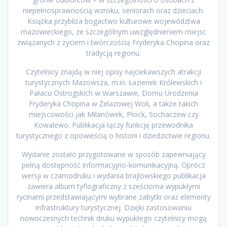
niepełnosprawnością wzroku, seniorach oraz dzieciach.
Książka przybliża bogactwo kulturowe województwa
mazowieckiego, ze szczególnym uwzględnieniem miejsc
związanych z życiem i twórczością Fryderyka Chopina oraz
tradycją regionu.
Czytelnicy znajdą w niej opisy najciekawszych atrakcji
turystycznych Mazowsza, m.in. Łazienek Królewskich i
Pałacu Ostrogskich w Warszawie, Domu Urodzenia
Fryderyka Chopina w Żelazowej Woli, a także takich
miejscowości jak Milanówek, Płock, Sochaczew czy
Kowalewo. Publikacja łączy funkcję przewodnika
turystycznego z opowieścią o historii i dziedzictwie regionu.
Wydanie zostało przygotowane w sposób zapewniający
pełną dostępność informacyjno-komunikacyjną. Oprócz
wersji w czarnodruku i wydania brajlowskiego publikacja
zawiera album tyflograficzny z sześcioma wypukłymi
rycinami przedstawiającymi wybrane zabytki oraz elementy
infrastruktury turystycznej. Dzięki zastosowaniu
nowoczesnych technik druku wypukłego czytelnicy mogą