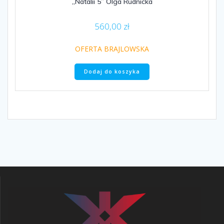
„Natalii 5” Olga Rudnicka
560,00
zł
OFERTA BRAJLOWSKA
Dodaj do koszyka