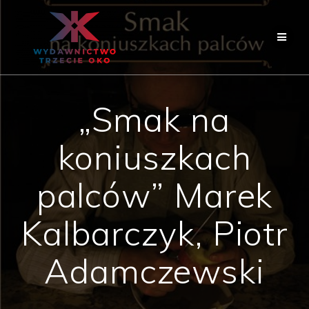
Skip
to
content
„Smak na
koniuszkach
palców” Marek
Kalbarczyk, Piotr
Adamczewski