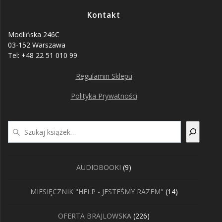
Kontakt
Modlińska 246C
03-152 Warszawa
Tel: +48 22 51 010 99
Regulamin Sklepu
Polityka Prywatności
Szukaj
9
AUDIOBOOKI
9
produktów
14
MIESIĘCZNIK "HELP - JESTEŚMY RAZEM"
14
produktów
226
OFERTA BRAJLOWSKA
226