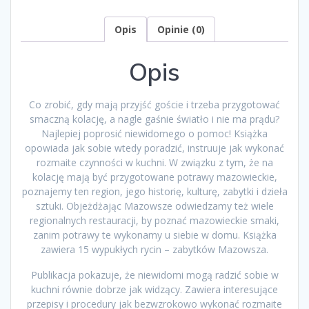
Kalbarczyk,
Piotr
Opis
Opinie (0)
Adamczewski
Opis
Co zrobić, gdy mają przyjść goście i trzeba przygotować
smaczną kolację, a nagle gaśnie światło i nie ma prądu?
Najlepiej poprosić niewidomego o pomoc! Książka
opowiada jak sobie wtedy poradzić, instruuje jak wykonać
rozmaite czynności w kuchni. W związku z tym, że na
kolację mają być przygotowane potrawy mazowieckie,
poznajemy ten region, jego historię, kulturę, zabytki i dzieła
sztuki. Objeżdżając Mazowsze odwiedzamy też wiele
regionalnych restauracji, by poznać mazowieckie smaki,
zanim potrawy te wykonamy u siebie w domu. Książka
zawiera 15 wypukłych rycin – zabytków Mazowsza.
Publikacja pokazuje, że niewidomi mogą radzić sobie w
kuchni równie dobrze jak widzący. Zawiera interesujące
przepisy i procedury jak bezwzrokowo wykonać rozmaite