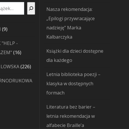
Nasza rekomendacja:
„Epilogi przywracające
nadzieję” Marka
9
I
9
Kalbarczyka
produktów
 "HELP -
Książki dla dzieci dostępne
16
AZEM"
16
dla każdego
produktów
226
JLOWSKA
226
Letnia biblioteka poezji –
produktów
ARNODRUKOWA
klasyka w dostępnych
formach
Literatura bez barier –
letnia rekomendacja w
alfabecie Braille’a