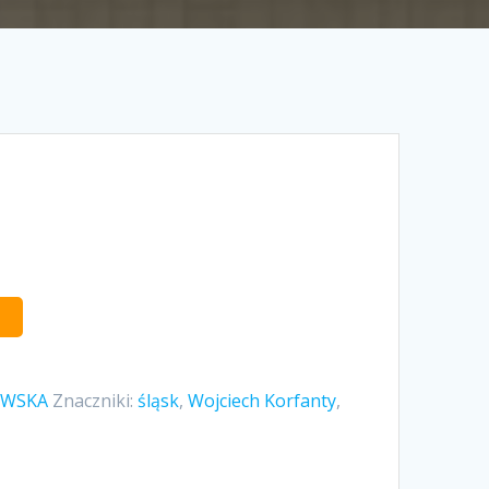
OWSKA
Znaczniki:
śląsk
,
Wojciech Korfanty
,