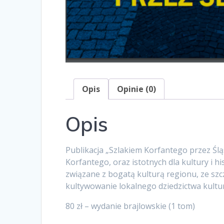
Opis
Opinie (0)
Opis
Publikacja „Szlakiem Korfantego przez Śl
Korfantego, oraz istotnych dla kultury i h
związane z bogatą kulturą regionu, ze s
kultywowanie lokalnego dziedzictwa kul
80 zł – wydanie brajlowskie (1 tom)