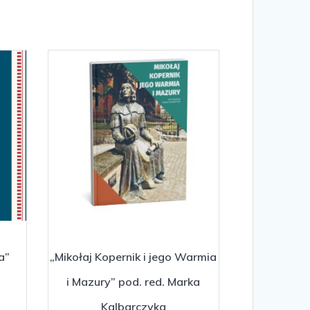
a”
„Mikołaj Kopernik i jego Warmia
i Mazury” pod. red. Marka
Kalbarczyka