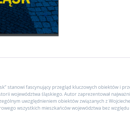
ąsk” stanowi fascynujący przegląd kluczowych obiektów i p
istorii województwa śląskiego. Autor zaprezentował najważni
zczególnym uwzględnieniem obiektów związanych z Wojcieche
turowego wszystkich mieszkańców województwa bez względu 