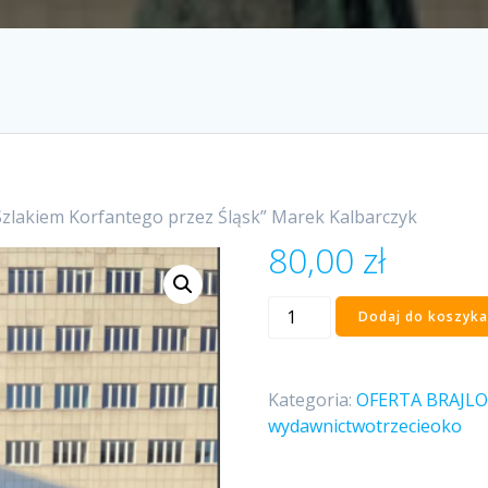
Szlakiem Korfantego przez Śląsk” Marek Kalbarczyk
80,00
zł
ilość
Dodaj do koszyka
„Szlakiem
Korfantego
przez
Kategoria:
OFERTA BRAJL
Śląsk”
wydawnictwotrzecieoko
Marek
Kalbarczyk