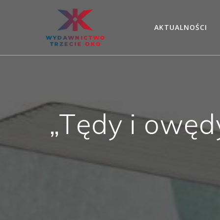
Skip
to
AKTUALNOŚCI
content
„Tędy i owęd