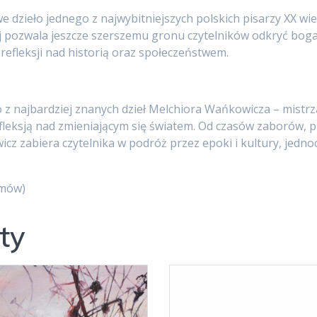
 dzieło jednego z najwybitniejszych polskich pisarzy XX wie
j pozwala jeszcze szerszemu gronu czytelników odkryć bogat
refleksji nad historią oraz społeczeństwem.
 z najbardziej znanych dzieł Melchiora Wańkowicza – mistrza
efleksją nad zmieniającym się światem. Od czasów zaborów, 
 zabiera czytelnika w podróż przez epoki i kultury, jednoc
omów)
ty