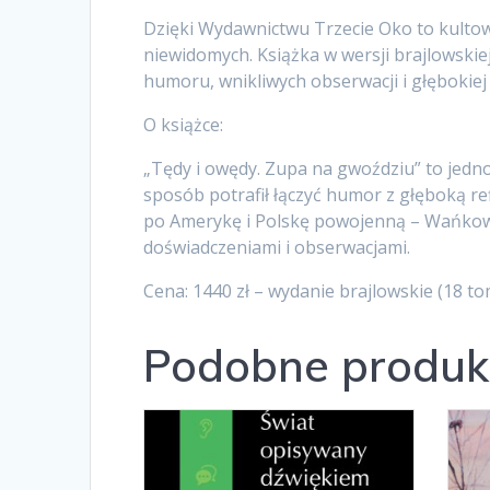
Dzięki Wydawnictwu Trzecie Oko to kultowe
niewidomych. Książka w wersji brajlowskie
humoru, wnikliwych obserwacji i głębokiej 
O książce:
„Tędy i owędy. Zupa na gwoździu” to jedno
sposób potrafił łączyć humor z głęboką r
po Amerykę i Polskę powojenną – Wańkowicz
doświadczeniami i obserwacjami.
Cena: 1440 zł – wydanie brajlowskie (18 t
Podobne produk