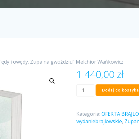
Tędy i owędy. Zupa na gwoździu” Melchior Wańkowicz
1 440,00
zł
ilość
Dodaj do koszyka
"Tędy
i
owędy.
Kategoria:
OFERTA BRAJL
Zupa
wydaniebrajlowskie
,
Zupan
na
gwoździu"