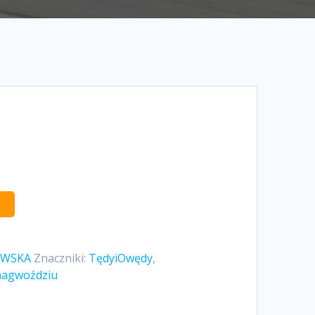
OWSKA
Znaczniki:
TędyiOwędy
,
agwoździu