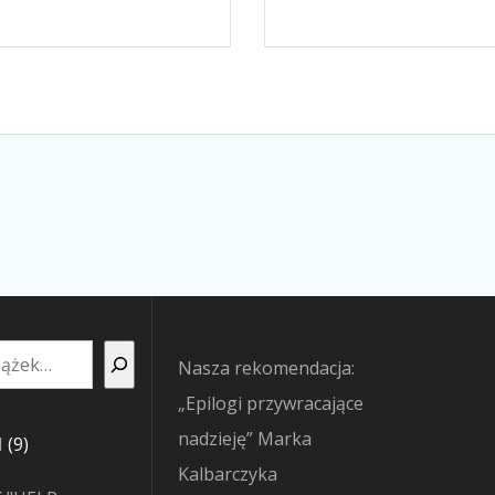
Nasza rekomendacja:
„Epilogi przywracające
nadzieję” Marka
9
I
9
Kalbarczyka
produktów