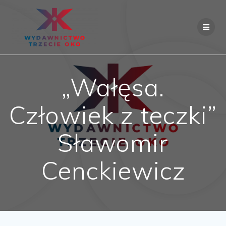
Skip
to
content
„Wałęsa.
Człowiek z teczki”
Sławomir
Cenckiewicz