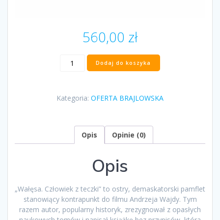
560,00
zł
ilość
Dodaj do koszyka
„Wałęsa.
Człowiek
z
Kategoria:
OFERTA BRAJLOWSKA
teczki”
Sławomir
Cenckiewicz
Opis
Opinie (0)
Opis
„Wałęsa. Człowiek z teczki” to ostry, demaskatorski pamflet
stanowiący kontrapunkt do filmu Andrzeja Wajdy. Tym
razem autor, popularny historyk, zrezygnował z opasłych
naukowych tomów i napisał książkę bez przypisów, która