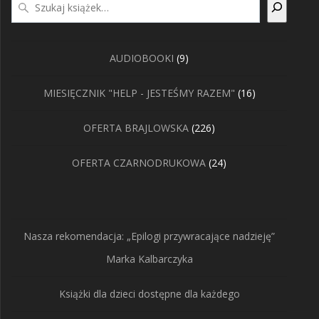
9
AUDIOBOOKI
9
produktów
16
MIESIĘCZNIK "HELP - JESTEŚMY RAZEM"
16
produktów
226
OFERTA BRAJLOWSKA
226
produktów
24
OFERTA CZARNODRUKOWA
24
produkty
Nasza rekomendacja: „Epilogi przywracające nadzieję”
Marka Kalbarczyka
Książki dla dzieci dostępne dla każdego