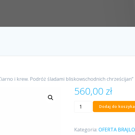
Ziarno i krew. Podróż śladami bliskowschodnich chrześcijan”
560,00
zł
ilość
Dodaj do koszyka
„Ziarno
i
krew.
Kategoria:
OFERTA BRAJL
Podróż