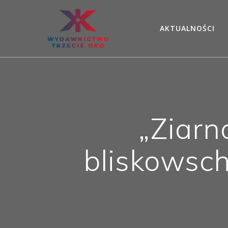
Skip
to
AKTUALNOŚCI
content
„Ziarn
bliskowsch