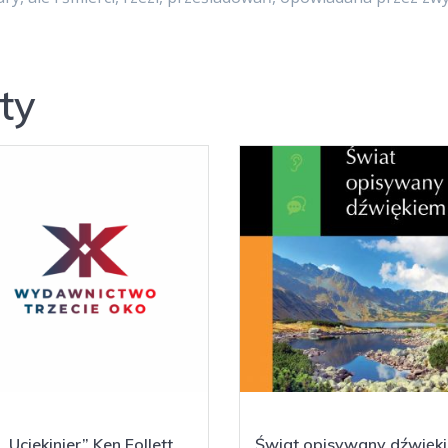
ty
„Uciekinier” Ken Follett
„Świat opisywany dźwięk