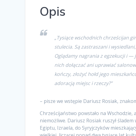
Opis
„Tysiące wschodnich chrześcijan gini
stulecia. Są zastraszani i wysiedlan
Oglądamy nagrania z egzekucji i — 
nich dołączać ani uprawiać salonow
kończy, złożyć hołd jego mieszkańco
adoracją miejsc i rzeczy?”
– pisze we wstępie Dariusz Rosiak, znakomi
Chrześcijaństwo powstało na Wschodzie, ale
niemożliwe. Dariusz Rosiak ruszył śladem w
Egiptu, Izraela, do Syryjczyków mieszkający
wielkiej, liczącej ponad dwa tysiące lat kul