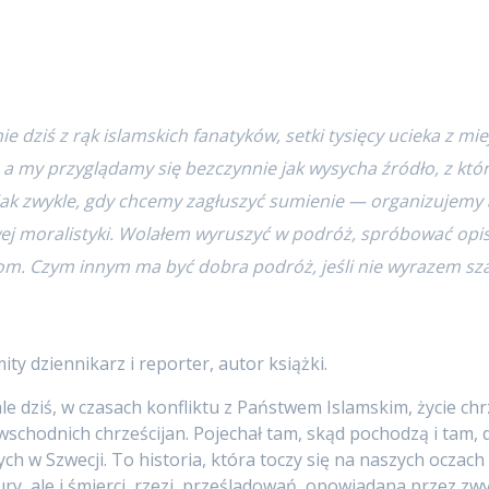
e dziś z rąk islamskich fanatyków, setki tysięcy ucieka z mie
i, a my przyglądamy się bezczynnie jak wysycha źródło, z któ
jak zwykle, gdy chcemy zagłuszyć sumienie — organizujemy 
ej moralistyki. Wolałem wyruszyć w podróż, spróbować opisa
m. Czym innym ma być dobra podróż, jeśli nie wyrazem szacun
ty dziennikarz i reporter, autor książki.
 dziś, w czasach konfliktu z Państwem Islamskim, życie chrz
schodnich chrześcijan. Pojechał tam, skąd pochodzą i tam, d
ch w Szwecji. To historia, która toczy się na naszych oczach i
tury, ale i śmierci, rzezi, prześladowań, opowiadana przez zwy