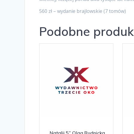
560 zł – wydanie brajlowskie (7 tomów)
Podobne produk
„Natalii 5” Olga Rudnicka