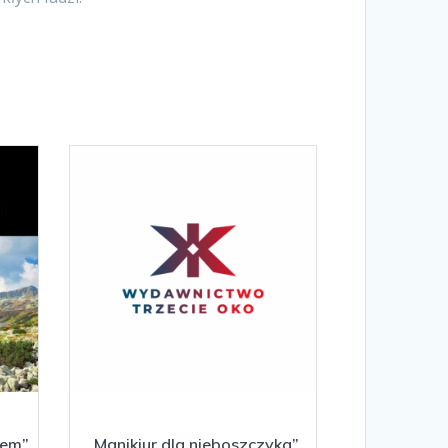
iem”
„Manikiur dla nieboszczyka”