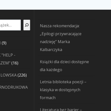
Nasza rekomendacja:
„Epilogi przywracające
nadzieję” Marka
9
I
9
Kalbarczyka
produktów
 "HELP -
Książki dla dzieci dostępne
16
AZEM"
16
dla każdego
produktów
226
JLOWSKA
226
Letnia biblioteka poezji –
produktów
ARNODRUKOWA
klasyka w dostępnych
formach
Literatura bez barier –