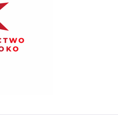
śladami
bliskowschodnich
chrześcijan”
Dariusz
Rosiak