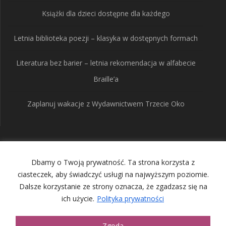
Książki dla dzieci dostępne dla każdego
Letnia biblioteka poezji – klasyka w dostępnych formach
Literatura bez barier – letnia rekomendacja w alfabecie
Braille’a
Zaplanuj wakacje z Wydawnictwem Trzecie Oko
Wydawnictwo Trzecie
Dbamy o Twoją prywatność. Ta strona korzysta z
Oko
ciasteczek, aby świadczyć usługi na najwyższym poziomie.
Dalsze korzystanie ze strony oznacza, że zgadzasz się na
ich użycie.
Polityka prywatności
© 2026 Wydawnictwo Trzecie Oko. Built using WordPress and
the
Mesmerize Theme
Zgoda