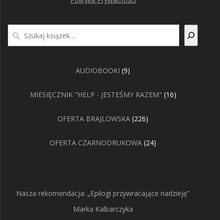
Szukaj
9
AUDIOBOOKI
9
produktów
16
MIESIĘCZNIK "HELP - JESTEŚMY RAZEM"
16
produktów
226
OFERTA BRAJLOWSKA
226
produktów
24
OFERTA CZARNODRUKOWA
24
produkty
Nasza rekomendacja: „Epilogi przywracające nadzieję”
Marka Kalbarczyka