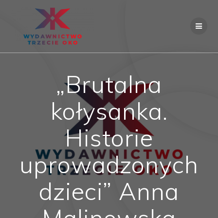
Skip
to
content
„Brutalna
kołysanka.
Historie
uprowadzonych
dzieci” Anna
Malinowska