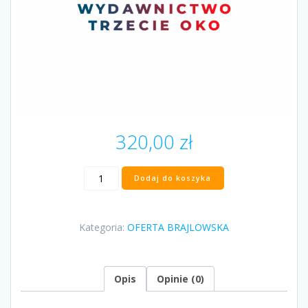
320,00
zł
ilość
Dodaj do koszyka
„Brutalna
kołysanka.
Historie
Kategoria:
OFERTA BRAJLOWSKA
uprowadzonych
dzieci”
Anna
Malinowska
Opis
Opinie (0)