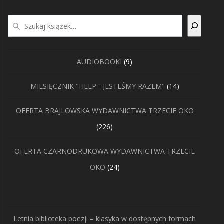
Szukaj
9
AUDIOBOOKI
9
produktów
14
MIESIĘCZNIK "HELP - JESTEŚMY RAZEM"
14
produktów
OFERTA BRAJLOWSKA WYDAWNICTWA TRZECIE OKO
226
226
produktów
OFERTA CZARNODRUKOWA WYDAWNICTWA TRZECIE
24
OKO
24
produkty
Letnia biblioteka poezji – klasyka w dostępnych formach