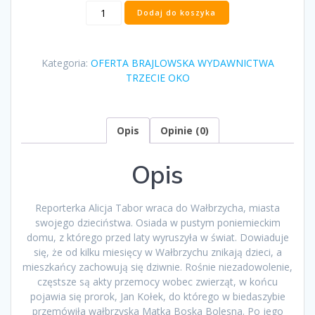
ilość
Dodaj do koszyka
„Ciemno,
prawie
noc”
Kategoria:
OFERTA BRAJLOWSKA WYDAWNICTWA
Joanna
TRZECIE OKO
Bator
Opis
Opinie (0)
Opis
Reporterka Alicja Tabor wraca do Wałbrzycha, miasta
swojego dzieciństwa. Osiada w pustym poniemieckim
domu, z którego przed laty wyruszyła w świat. Dowiaduje
się, że od kilku miesięcy w Wałbrzychu znikają dzieci, a
mieszkańcy zachowują się dziwnie. Rośnie niezadowolenie,
częstsze są akty przemocy wobec zwierząt, w końcu
pojawia się prorok, Jan Kołek, do którego w biedaszybie
przemówiła wałbrzyska Matka Boska Bolesna. Po jego