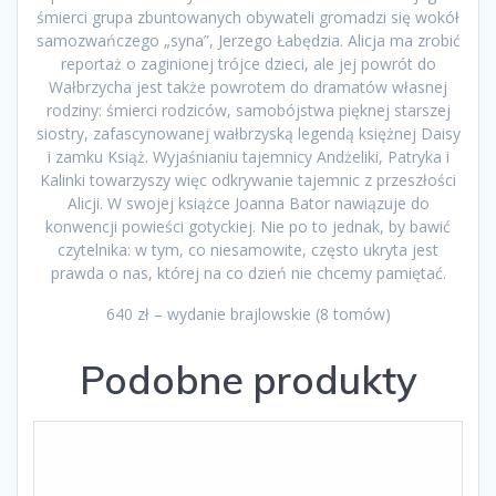
śmierci grupa zbuntowanych obywateli gromadzi się wokół
samozwańczego „syna”, Jerzego Łabędzia. Alicja ma zrobić
reportaż o zaginionej trójce dzieci, ale jej powrót do
Wałbrzycha jest także powrotem do dramatów własnej
rodziny: śmierci rodziców, samobójstwa pięknej starszej
siostry, zafascynowanej wałbrzyską legendą księżnej Daisy
i zamku Książ. Wyjaśnianiu tajemnicy Andżeliki, Patryka i
Kalinki towarzyszy więc odkrywanie tajemnic z przeszłości
Alicji. W swojej książce Joanna Bator nawiązuje do
konwencji powieści gotyckiej. Nie po to jednak, by bawić
czytelnika: w tym, co niesamowite, często ukryta jest
prawda o nas, której na co dzień nie chcemy pamiętać.
640 zł – wydanie brajlowskie (8 tomów)
Podobne produkty