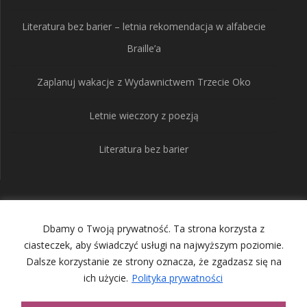
Literatura bez barier – letnia rekomendacja w alfabecie
Braille’a
Zaplanuj wakacje z Wydawnictwem Trzecie Oko
Letnie wieczory z poezją
Literatura bez barier
Wydawnictwo Trzecie
Dbamy o Twoją prywatność. Ta strona korzysta z
Oko
ciasteczek, aby świadczyć usługi na najwyższym poziomie.
Dalsze korzystanie ze strony oznacza, że zgadzasz się na
ich użycie.
Polityka prywatności
© 2026 Wydawnictwo Trzecie Oko. Built using WordPress and
the
Mesmerize Theme