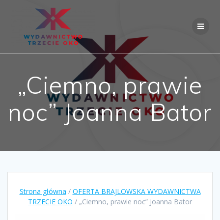
Skip
to
content
„Ciemno, prawie
noc” Joanna Bator
Strona główna
/
OFERTA BRAJLOWSKA WYDAWNICTWA
TRZECIE OKO
/ „Ciemno, prawie noc” Joanna Bator