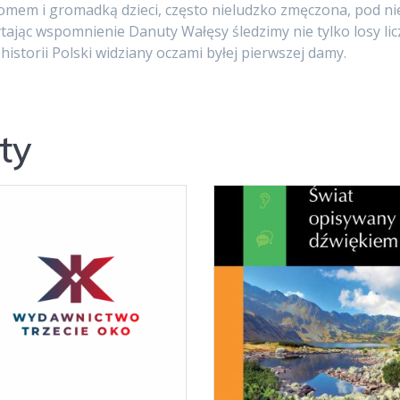
domem i gromadką dzieci, często nieludzko zmęczona, pod 
zytając wspomnienie Danuty Wałęsy śledzimy nie tylko losy li
historii Polski widziany oczami byłej pierwszej damy.
ty