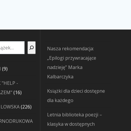
Nasza rekomendacja:
„Epilogi przywracające
nadzieję” Marka
9
I
9
Kalbarczyka
produktów
 "HELP -
Książki dla dzieci dostępne
16
AZEM"
16
dla każdego
produktów
226
JLOWSKA
226
Letnia biblioteka poezji –
produktów
ARNODRUKOWA
klasyka w dostępnych