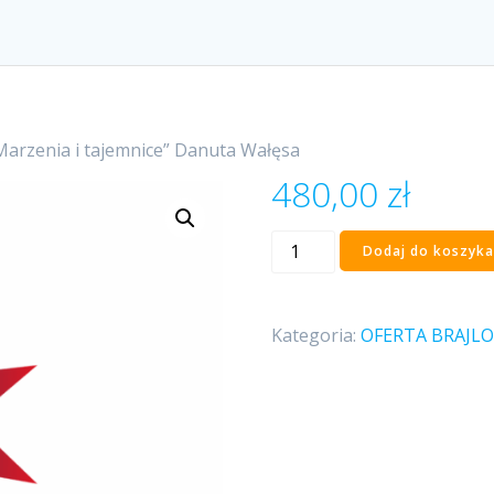
Marzenia i tajemnice” Danuta Wałęsa
480,00
zł
ilość
Dodaj do koszyka
„Marzenia
i
tajemnice”
Kategoria:
OFERTA BRAJL
Danuta
Wałęsa