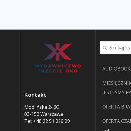
Szukaj
AUDIOBOOK
MIESIĘCZNIK
JESTEŚMY R
Kontakt
OFERTA BRA
Modlińska 246C
03-152 Warszawa
Tel: +48 22 51 010 99
OFERTA CZ
24
24