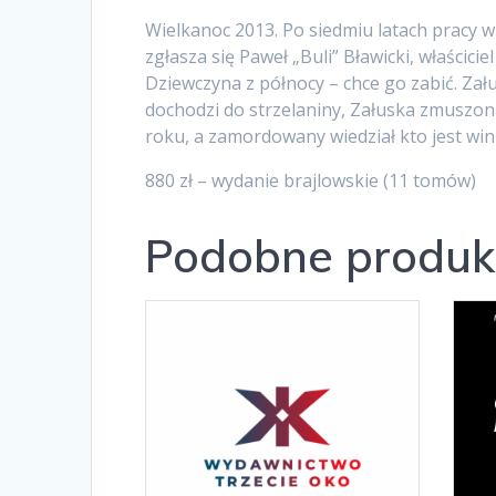
Wielkanoc 2013. Po siedmiu latach pracy w
zgłasza się Paweł „Buli” Bławicki, właścic
Dziewczyna z północy – chce go zabić. Zał
dochodzi do strzelaniny, Załuska zmuszona
roku, a zamordowany wiedział kto jest win
880 zł – wydanie brajlowskie (11 tomów)
Podobne produk