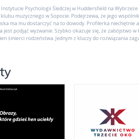
 Instytucie Psychologii Śledczej w Huddersfield na Wybrzeże
iel klubu muzycznego w Sopocie. Podejrzewa, że jego wspólnik
uska ma mu dostarczyć na to dowody. Profilerka niechętnie 
 jest podjąć wyzwanie. Szybko okazuje się, że zabójstwo w k
ien śmierci rodzeństwa. Jednym z kluczy do rozwiązania zag
ty