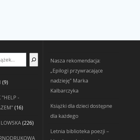
Nasza rekomendacja:
„Epilogi przywracające
nadzieję” Marka
9
I
9
Kalbarczyka
produktów
 "HELP -
Książki dla dzieci dostępne
16
AZEM"
16
dla każdego
produktów
226
JLOWSKA
226
Letnia biblioteka poezji –
produktów
ARNODRUKOWA