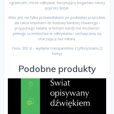
ograniczeń, może odkrywać fascynujące bogactwo natury
poprzez dotyk.
Atlas jest nie tylko przewodnikiem po podlaskiej przyrodzie,
ale także impulsem do budowy bardziej otwartego i
przyjaznego świata, w którym każdy ma możliwość
pełnego uczestnictwa w odkrywaniu i zachwycaniu się
otaczającą nas naturą.
Cena: 300 zł – wydanie transparentne z tyflorycinami (2
tomy)
Podobne produkty