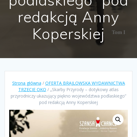
redakcją Anny
Koperskiej
Strona główna
/
OFERTA BRAJLOWSKA WYDAWNICTWA
TRZECIE OKO
/ „Skarby Przyrody – dotykowy atlas
przyrodniczy ukazujący piękno województwa podlaskiego”
pod redakcją Anny Koperskiej