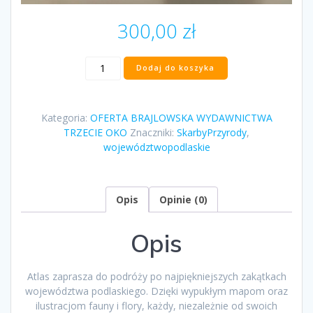
300,00
zł
ilość
Dodaj do koszyka
"Skarby
Przyrody
–
Kategoria:
OFERTA BRAJLOWSKA WYDAWNICTWA
dotykowy
TRZECIE OKO
Znaczniki:
SkarbyPrzyrody
,
atlas
województwopodlaskie
przyrodniczy
ukazujący
piękno
województwa
Opis
Opinie (0)
podlaskiego"
pod
Opis
redakcją
Anny
Koperskiej
Atlas zaprasza do podróży po najpiękniejszych zakątkach
województwa podlaskiego. Dzięki wypukłym mapom oraz
ilustracjom fauny i flory, każdy, niezależnie od swoich