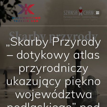
Skip
to
content
„Skarby Przyrody
– dotykowy atlas
przyrodniczy
ukazujący piękno
województwa
podlaskiego” pod