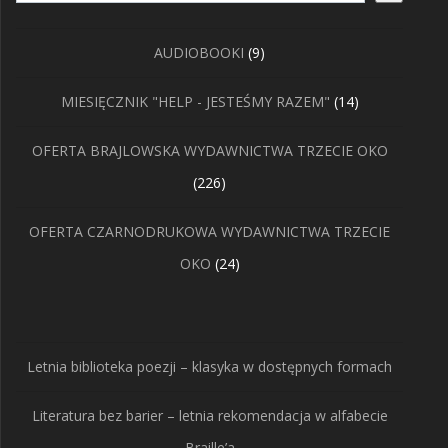
9
AUDIOBOOKI
9
produktów
14
MIESIĘCZNIK "HELP - JESTEŚMY RAZEM"
14
produktów
OFERTA BRAJLOWSKA WYDAWNICTWA TRZECIE OKO
226
226
produktów
OFERTA CZARNODRUKOWA WYDAWNICTWA TRZECIE
24
OKO
24
produkty
Letnia biblioteka poezji – klasyka w dostępnych formach
Literatura bez barier – letnia rekomendacja w alfabecie
Braille’a