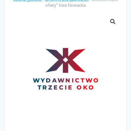
ofiary” Ewa Nowacka