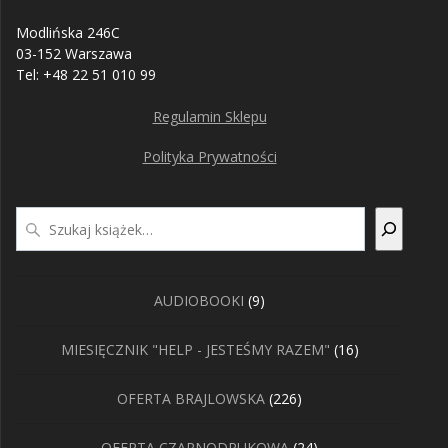
Modlińska 246C
03-152 Warszawa
Tel: +48 22 51 010 99
Regulamin Sklepu
Polityka Prywatności
Szukaj
9
AUDIOBOOKI
9
produktów
16
MIESIĘCZNIK "HELP - JESTEŚMY RAZEM"
16
produktów
226
OFERTA BRAJLOWSKA
226
produktów
24
OFERTA CZARNODRUKOWA
24