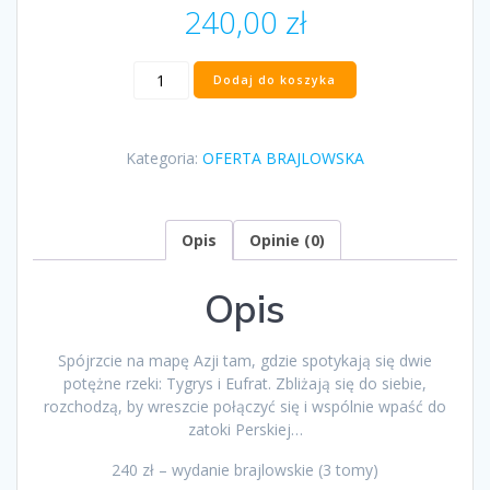
240,00
zł
ilość
Dodaj do koszyka
„Szubad
żąda
ofiary”
Kategoria:
OFERTA BRAJLOWSKA
Ewa
Nowacka
Opis
Opinie (0)
Opis
Spójrzcie na mapę Azji tam, gdzie spotykają się dwie
potężne rzeki: Tygrys i Eufrat. Zbliżają się do siebie,
rozchodzą, by wreszcie połączyć się i wspólnie wpaść do
zatoki Perskiej…
240 zł – wydanie brajlowskie (3 tomy)