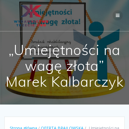
Skip
to
content
„Umiejętności na
wagę złota”
Marek Kalbarczyk
Strona główna
/
OFERTA BRAJLOWSKA
/ „Umiejętności na