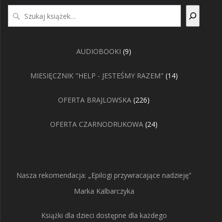
Szukaj
9
AUDIOBOOKI
9
produktów
14
MIESIĘCZNIK "HELP - JESTEŚMY RAZEM"
14
produktów
226
OFERTA BRAJLOWSKA
226
produktów
24
OFERTA CZARNODRUKOWA
24
produkty
Nasza rekomendacja: „Epilogi przywracające nadzieję”
Marka Kalbarczyka
Książki dla dzieci dostępne dla każdego