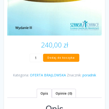
240,00
zł
ilość
Dodaj do koszyka
„Umiejętności
na
wagę
Kategoria:
OFERTA BRAJLOWSKA
Znacznik:
poradnik
złota”
Marek
Kalbarczyk
Opis
Opinie (0)
Opis