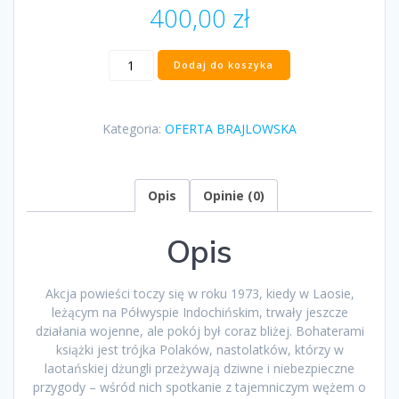
400,00
zł
ilość
Dodaj do koszyka
„Wąż
ma
groźne
Kategoria:
OFERTA BRAJLOWSKA
oczy”
Monika
Warneńska
Opis
Opinie (0)
Opis
Akcja powieści toczy się w roku 1973, kiedy w Laosie,
leżącym na Półwyspie Indochińskim, trwały jeszcze
działania wojenne, ale pokój był coraz bliżej. Bohaterami
książki jest trójka Polaków, nastolatków, którzy w
laotańskiej dżungli przeżywają dziwne i niebezpieczne
przygody – wśród nich spotkanie z tajemniczym wężem o