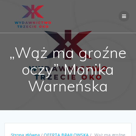
Skip
to
content
„Wąż ma groźne
oczy” Monika
Warneńska
Strona główna
/
OFERTA BRAJLOWSKA
/ „Wąż ma groźne