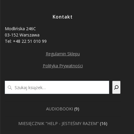
Kontakt
Modlińska 246C
03-152 Warszawa
Tel: +48 22 51 010 99
Regulamin Sklepu
Polityka Prywatności
Szukaj
9
AUDIOBOOKI
9
produktów
16
MIESIĘCZNIK "HELP - JESTEŚMY RAZEM"
16
produktów